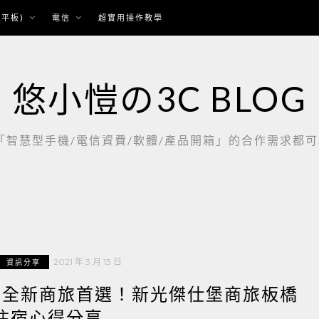
平板)
電信
超實用操作教學
悠小愷の3C BLOG
慧型手機/電信資費/軟體/產品開箱」的合作需求都可以聯繫：
2021 年 3 月 13 日
資訊分享
樞紐全新商旅首選！新光傑仕堡商旅板橋
住宿心得分享