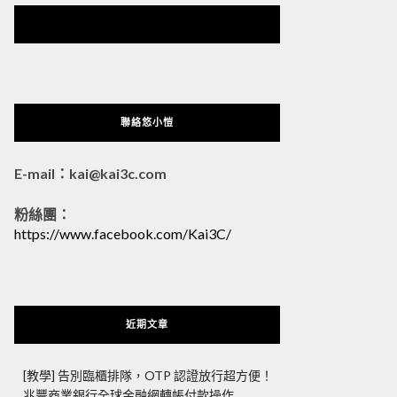
悠小愷 の 3C Blog
聯絡悠小愷
E-mail：kai@kai3c.com
粉絲團：
https://www.facebook.com/Kai3C/
近期文章
[教學] 告別臨櫃排隊，OTP 認證放行超方便！
兆豐商業銀行全球金融網轉帳付款操作