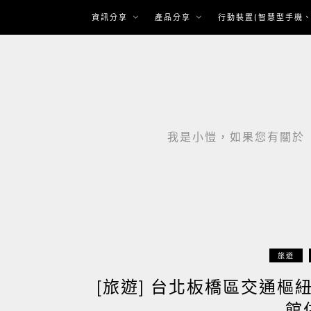
Skip
資訊分享
產品分享
行動裝置(智慧型手機、
to
content
我是小愷，如果您有關於「智
旅遊
[旅遊] 台北板橋區交通
館