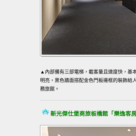
▲內部備有三部電梯，載客量且速度快，基
明亮，黑色牆面搭配金色門板邊框的裝飾給人一
務旅館。
新光傑仕堡商旅板橋館「樂逸客