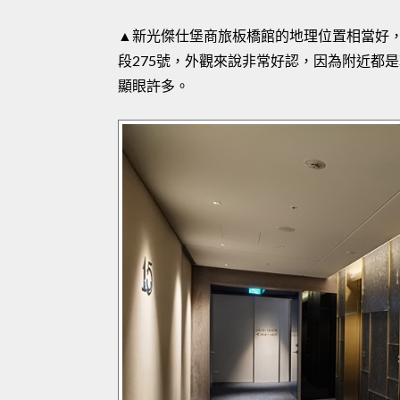
▲新光傑仕堡商旅板橋館的地理位置相當好
段275號，外觀來說非常好認，因為附近都
顯眼許多。