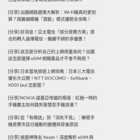
[分享] 出國網路選擇大解析：Wi-Fi機真的更划
算？翔翼蝴蝶機「買斷」模式優勢全攻略！
[分享] 好消息！亞太電信「部分資費方案」原
合約轉入遠傳電信，繼續不綁約享優惠！
[分享] 該怎麼分析自己的上網用量為何？出國
該怎麼選擇 eSIM 相關產品才不會不夠用？
[分享] 日本當地旅遊上網攻略：日本三大電信
優劣大公開！NTT DOCOMO、Softbank、
KDDI (au) 怎麼選？
[分享] NOKIA 諾基亞帝國的殞落：紅極一時的
手機霸主如何錯失智慧型手機浪潮？
[分享] 從「有贈送」到「消失不見」：解密手
機資費市話分鐘數的變遷與背後原因
[分享] 旅遊神隊友 Xesim！深度解析 eSIM 與