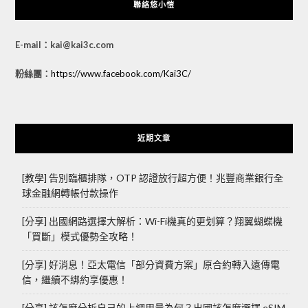
聯絡悠小愷
E-mail：kai@kai3c.com
粉絲團：
https://www.facebook.com/Kai3C/
近期文章
[教學] 告別臨櫃排隊，OTP 認證放行超方便！兆豐商業銀行全
球金融網轉帳付款操作
[分享] 出國網路選擇大解析：Wi-Fi機真的更划算？翔翼蝴蝶機
「買斷」模式優勢全攻略！
[分享] 好消息！亞太電信「部分資費方案」原合約轉入遠傳電
信，繼續不綁約享優惠！
[分享] 該怎麼分析自己的上網用量為何？出國該怎麼選擇 eSIM