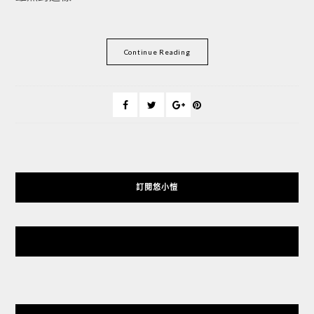
Continue Reading
訂閱悠小愷
悠小愷 の 3C Blog