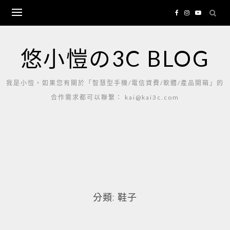
Skip
to
content
悠小愷の3C BLOG
我是小愷，如果您有關於「智慧型手機/電信資費/軟體/產品開箱」的
合作需求都可以聯繫： kai@kai3c.com
分類:
鞋子