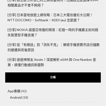
相關產品才不會不夠用？
[分享] 日本當地旅遊上網攻略：日本三大電信優劣大公開！
NTT DOCOMO、Softbank、KDDI (au) 怎麼選？
[分享] NOKIA 諾基亞帝國的殞落：紅極一時的手機霸主如何錯
失智慧型手機浪潮？
[分享] 從「有贈送」到「消失不見」：解密手機資費市話分鐘數
的變遷與背後原因
[分享] 旅遊神隊友 Xesim！深度解析 eSIM 與 One Number 差
異，搞懂行動通訊新趨勢
分類
App專欄
(42)
Android
(18)