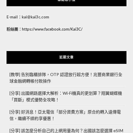
E-mail：kai@kai3c.com
粉絲團：
https://www.facebook.com/Kai3C/
近期文章
[教學] 告別臨櫃排隊，OTP 認證放行超方便！兆豐商業銀行全
球金融網轉帳付款操作
[分享] 出國網路選擇大解析：Wi-Fi機真的更划算？翔翼蝴蝶機
「買斷」模式優勢全攻略！
[分享] 好消息！亞太電信「部分資費方案」原合約轉入遠傳電
信，繼續不綁約享優惠！
[分享] 該怎麼分析自己的上網用量為何？出國該怎麼選擇 eSIM