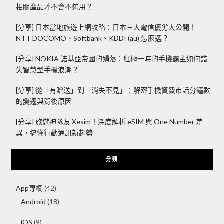
相關產品才不會不夠用？
[分享] 日本當地旅遊上網攻略：日本三大電信優劣大公開！
NTT DOCOMO、Softbank、KDDI (au) 怎麼選？
[分享] NOKIA 諾基亞帝國的殞落：紅極一時的手機霸主如何錯
失智慧型手機浪潮？
[分享] 從「有贈送」到「消失不見」：解密手機資費市話分鐘數
的變遷與背後原因
[分享] 旅遊神隊友 Xesim！深度解析 eSIM 與 One Number 差
異，搞懂行動通訊新趨勢
分類
App專欄
(42)
Android
(18)
iOS
(9)