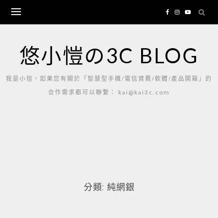
Skip
to
content
悠小愷の3C BLOG
我是小愷，如果您有關於「智慧型手機/電信資費/軟體/產品開箱」的
合作需求都可以聯繫： kai@kai3c.com
分類:
純網銀