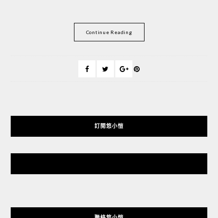
Continue Reading
訂閱悠小愷
悠小愷 の 3C Blog
聯絡悠小愷