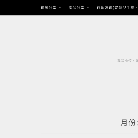
Skip
資訊分享
產品分享
行動裝置(智慧型手機、
to
content
我是小愷，如
月份