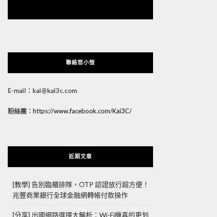
悠小愷 の 3C Blog
聯絡悠小愷
E-mail：kai@kai3c.com
粉絲團：
https://www.facebook.com/Kai3C/
近期文章
[教學] 告別臨櫃排隊，OTP 認證放行超方便！
兆豐商業銀行全球金融網轉帳付款操作
[分享] 出國網路選擇大解析：Wi-Fi機真的更划