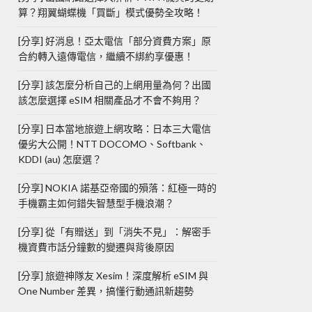
算？翔翼蝴蝶機「買斷」模式優勢全攻略！
[分享] 好消息！亞太電信「部分資費方案」原
合約轉入遠傳電信，繼續不綁約享優惠！
[分享] 該怎麼分析自己的上網用量為何？出國
該怎麼選擇 eSIM 相關產品才不會不夠用？
[分享] 日本當地旅遊上網攻略：日本三大電信
優劣大公開！NTT DOCOMO、Softbank、
KDDI (au) 怎麼選？
[分享] NOKIA 諾基亞帝國的殞落：紅極一時的
手機霸主如何錯失智慧型手機浪潮？
[分享] 從「有贈送」到「消失不見」：解密手
機資費市話分鐘數的變遷與背後原因
[分享] 旅遊神隊友 Xesim！深度解析 eSIM 與
One Number 差異，搞懂行動通訊新趨勢