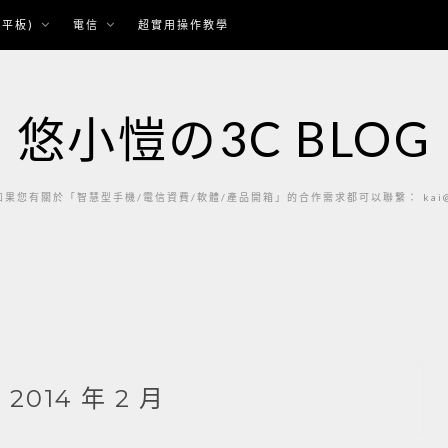
平板)
電信
超實用操作教學
悠小愷の3C BLOG
果您有關於「智慧型手機/電信資費/軟體/產品開箱」的合作需求都可以聯繫： kai@ka
:
2014 年 2 月