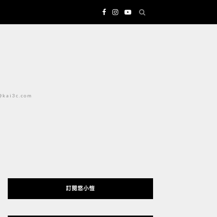
i3c.com
訂閱悠小愷