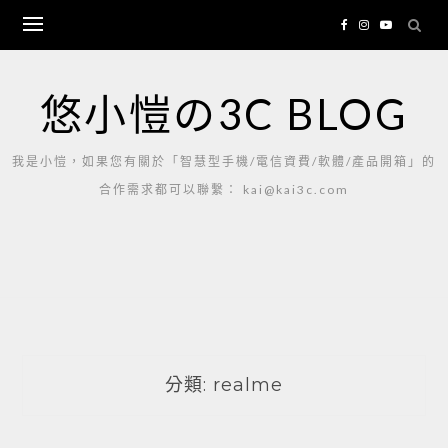
Skip
to
content
悠小愷の3C BLOG
我是小愷，如果您有關於「智慧型手機/電信資費/軟體/產品開箱」的
合作需求都可以聯繫： kai@kai3c.com
分類:
realme