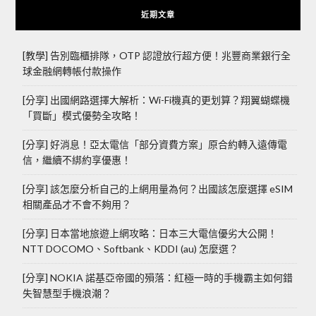
近期文章
[教學] 告別臨櫃排隊，OTP 認證放行超方便！兆豐商業銀行全
球金融網轉帳付款操作
[分享] 出國網路選擇大解析：Wi-Fi機真的更划算？翔翼蝴蝶機
「買斷」模式優勢全攻略！
[分享] 好消息！亞太電信「部分資費方案」原合約轉入遠傳電
信，繼續不綁約享優惠！
[分享] 該怎麼分析自己的上網用量為何？出國該怎麼選擇 eSIM
相關產品才不會不夠用？
[分享] 日本當地旅遊上網攻略：日本三大電信優劣大公開！
NTT DOCOMO、Softbank、KDDI (au) 怎麼選？
[分享] NOKIA 諾基亞帝國的殞落：紅極一時的手機霸主如何錯
失智慧型手機浪潮？