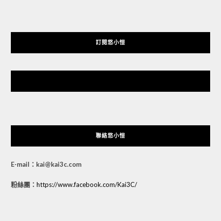
訂閱悠小愷
悠小愷 の 3C Blog
聯絡悠小愷
E-mail：kai@kai3c.com
粉絲團：
https://www.facebook.com/Kai3C/