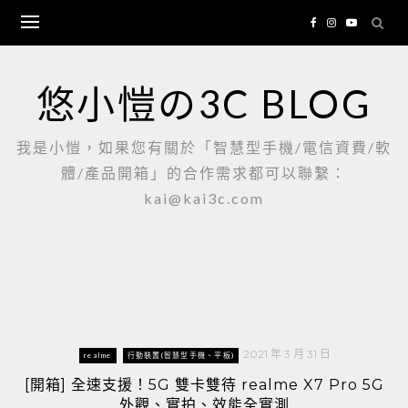
Skip
to
content
悠小愷の3C BLOG
我是小愷，如果您有關於「智慧型手機/電信資費/軟
體/產品開箱」的合作需求都可以聯繫：
kai@kai3c.com
2021 年 3 月 31 日
realme
行動裝置(智慧型手機、平板)
[開箱] 全速支援！5G 雙卡雙待 realme X7 Pro 5G
外觀、實拍、效能全實測