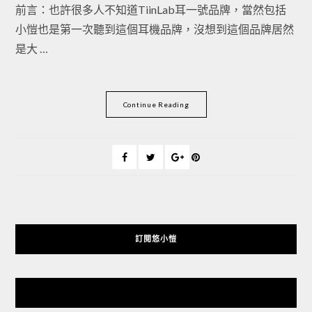
前言：也許很多人不知道TiinLab耳一號品牌，當然包括
小愷也是第一次聽到這個耳機品牌，沒想到這個品牌居然
是大 …
Continue Reading
訂閱悠小愷
悠小愷 の 3C Blog