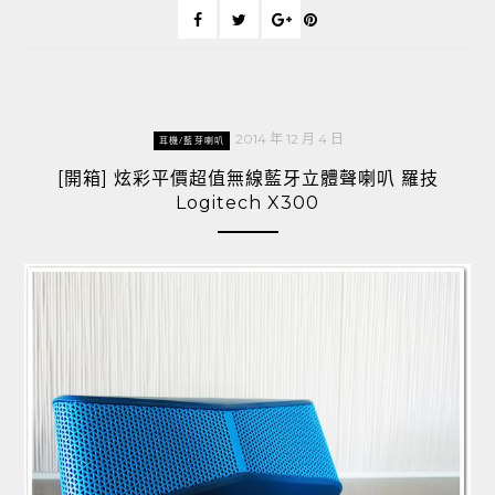
2014 年 12 月 4 日
耳機/藍芽喇叭
[開箱] 炫彩平價超值無線藍牙立體聲喇叭 羅技
Logitech X300