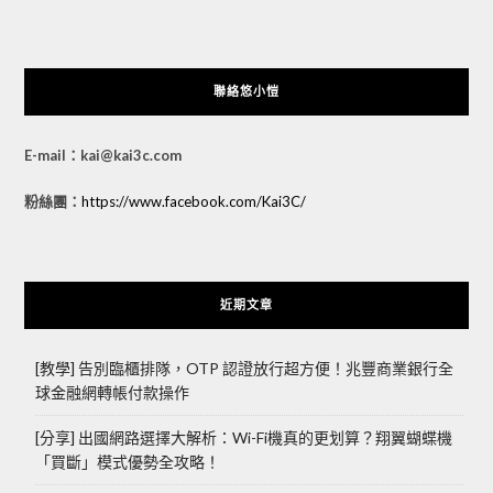
聯絡悠小愷
E-mail：kai@kai3c.com
粉絲團：
https://www.facebook.com/Kai3C/
近期文章
[教學] 告別臨櫃排隊，OTP 認證放行超方便！兆豐商業銀行全
球金融網轉帳付款操作
[分享] 出國網路選擇大解析：Wi-Fi機真的更划算？翔翼蝴蝶機
「買斷」模式優勢全攻略！