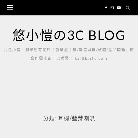
Skip
to
content
悠小愷の3C BLOG
我是小愷，如果您有關於「智慧型手機/電信資費/軟體/產品開箱」的
合作需求都可以聯繫： kai@kai3c.com
分類:
耳機/藍芽喇叭