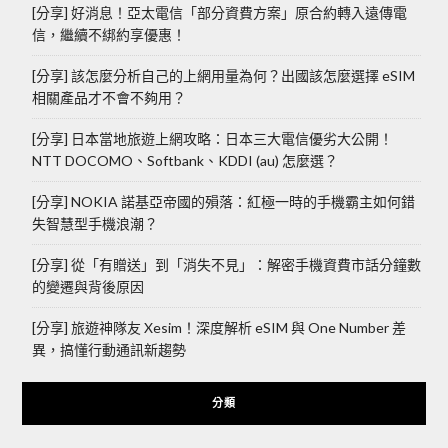
[分享] 好消息！亞太電信「部分資費方案」原合約轉入遠傳電
信，繼續不綁約享優惠！
[分享] 該怎麼分析自己的上網用量為何？出國該怎麼選擇 eSIM
相關產品才不會不夠用？
[分享] 日本當地旅遊上網攻略：日本三大電信優劣大公開！
NTT DOCOMO、Softbank、KDDI (au) 怎麼選？
[分享] NOKIA 諾基亞帝國的殞落：紅極一時的手機霸主如何錯
失智慧型手機浪潮？
[分享] 從「有贈送」到「消失不見」：解密手機資費市話分鐘數
的變遷與背後原因
[分享] 旅遊神隊友 Xesim！深度解析 eSIM 與 One Number 差
異，搞懂行動通訊新趨勢
分類