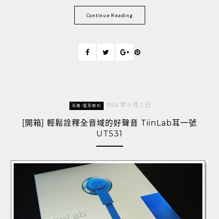
Continue Reading
1994 年 9 月 2 日
耳機/藍芽喇叭
[開箱] 輕鬆詮釋全音域的好聲音 TiinLab耳一號
UT531