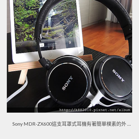
Sony MDR-ZX600這支耳罩式耳機有著簡單樸素的外 …