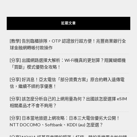
近期文章
[教學] 告別臨櫃排隊，OTP 認證放行超方便！兆豐商業銀行全
球金融網轉帳付款操作
[分享] 出國網路選擇大解析：Wi-Fi機真的更划算？翔翼蝴蝶機
「買斷」模式優勢全攻略！
[分享] 好消息！亞太電信「部分資費方案」原合約轉入遠傳電
信，繼續不綁約享優惠！
[分享] 該怎麼分析自己的上網用量為何？出國該怎麼選擇 eSIM
相關產品才不會不夠用？
[分享] 日本當地旅遊上網攻略：日本三大電信優劣大公開！
NTT DOCOMO、Softbank、KDDI (au) 怎麼選？