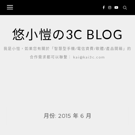
Skip
to
content
悠小愷の3C BLOG
我是小愷，如果您有關於「智慧型手機/電信資費/軟體/產品開箱」的
合作需求都可以聯繫： kai@kai3c.com
月份:
2015 年 6 月