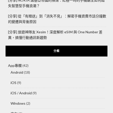
[分享] NOKIA 諾基亞帝國的殞落：紅極一時的手機霸主如何錯
失智慧型手機浪潮？
[分享] 從「有贈送」到「消失不見」：解密手機資費市話分鐘數
的變遷與背後原因
[分享] 旅遊神隊友 Xesim！深度解析 eSIM 與 One Number 差
異，搞懂行動通訊新趨勢
分類
App專欄
(42)
Android
(18)
iOS
(9)
iOS / Android
(9)
Windows
(2)