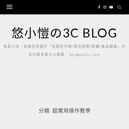
Skip
to
content
悠小愷の3C BLOG
我是小愷，如果您有關於「智慧型手機/電信資費/軟體/產品開箱」的
合作需求都可以聯繫： kai@kai3c.com
分類:
超實用操作教學