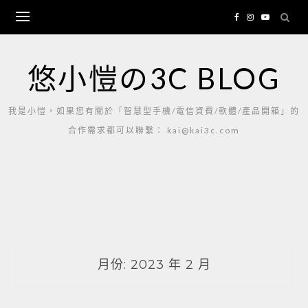
Skip
to
content
悠小愷の3C BLOG
我是小愷，如果您有關於「智慧型手機/電信資費/軟體/產品開箱」的
合作需求都可以聯繫： kai@kai3c.com
月份:
2023 年 2 月