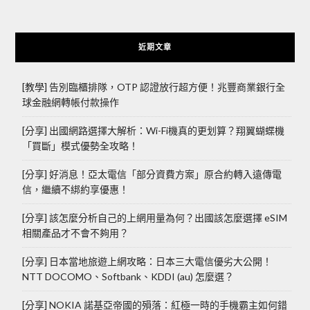
近期文章
[教學] 告別臨櫃排隊，OTP 認證放行超方便！兆豐商業銀行全
球金融網轉帳付款操作
[分享] 出國網路選擇大解析：Wi-Fi機真的更划算？翔翼蝴蝶機
「買斷」模式優勢全攻略！
[分享] 好消息！亞太電信「部分資費方案」原合約轉入遠傳電
信，繼續不綁約享優惠！
[分享] 該怎麼分析自己的上網用量為何？出國該怎麼選擇 eSIM
相關產品才不會不夠用？
[分享] 日本當地旅遊上網攻略：日本三大電信優劣大公開！
NTT DOCOMO、Softbank、KDDI (au) 怎麼選？
[分享] NOKIA 諾基亞帝國的殞落：紅極一時的手機霸主如何錯