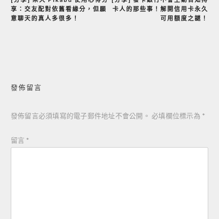
文
享：交友配對依舊看緣分，但願
卡人的那些事！解開信用卡永久
章
意聊天的真人多很多！
可用額度之謎！
導
覽
發佈留言
發佈留言必須填寫的電子郵件地址不會公開。
必填欄位標示為
*
留言
*