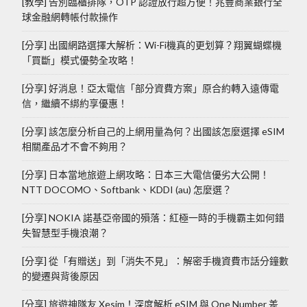
[教學] 告別臨櫃排隊，OTP 認證放行超方便！兆豐商業銀行全
球金融網轉帳付款操作
[分享] 出國網路選擇大解析：Wi-Fi機真的更划算？翔翼蝴蝶機
「買斷」模式優勢全攻略！
[分享] 好消息！亞太電信「部分資費方案」原合約轉入遠傳電
信，繼續不綁約享優惠！
[分享] 該怎麼分析自己的上網用量為何？出國該怎麼選擇 eSIM
相關產品才不會不夠用？
[分享] 日本當地旅遊上網攻略：日本三大電信優劣大公開！
NTT DOCOMO、Softbank、KDDI (au) 怎麼選？
[分享] NOKIA 諾基亞帝國的殞落：紅極一時的手機霸主如何錯
失智慧型手機浪潮？
[分享] 從「有贈送」到「消失不見」：解密手機資費市話分鐘數
的變遷與背後原因
[分享] 旅遊神隊友 Xesim！深度解析 eSIM 與 One Number 差