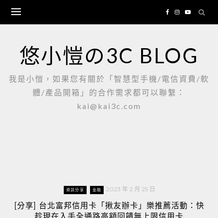
Skip
to
content
悠小愷の3C BLOG
我是小愷，如果您有關於「智慧型手機/電信資費/軟
體/產品開箱」的合作需求都可以聯繫：
kai@kai3c.com
2023 年 2 月 25 日
資訊分享
金融
[分享] 台北富邦信用卡「揪友辦卡」樂推薦活動：快
趁現在入手全通路高額回饋無上限信用卡