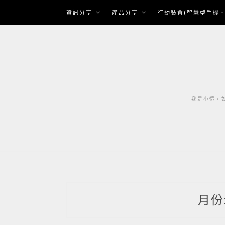
Skip
資訊分享
產品分享
行動裝置(智慧型手機、
to
content
我是小愷，如
月份