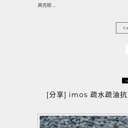
典亮眼 …
C
i
[分享] imos 疏水疏油抗