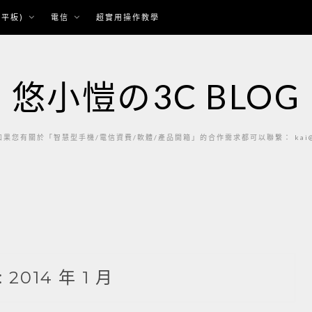
平板)
電信
超實用操作教學
悠小愷の3C BLOG
果您有關於「智慧型手機/電信資費/軟體/產品開箱」的合作需求都可以聯繫： kai@ka
:
2014 年 1 月