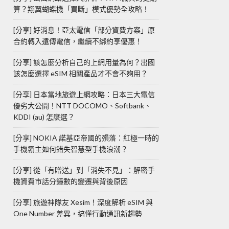
算？翔翼蝴蝶機「買斷」模式優勢全攻略！
[分享] 好消息！亞太電信「部分資費方案」原
合約轉入遠傳電信，繼續不綁約享優惠！
[分享] 該怎麼分析自己的上網用量為何？出國
該怎麼選擇 eSIM 相關產品才不會不夠用？
[分享] 日本當地旅遊上網攻略：日本三大電信
優劣大公開！NTT DOCOMO、Softbank、
KDDI (au) 怎麼選？
[分享] NOKIA 諾基亞帝國的殞落：紅極一時的
手機霸主如何錯失智慧型手機浪潮？
[分享] 從「有贈送」到「消失不見」：解密手
機資費市話分鐘數的變遷與背後原因
[分享] 旅遊神隊友 Xesim！深度解析 eSIM 與
One Number 差異，搞懂行動通訊新趨勢