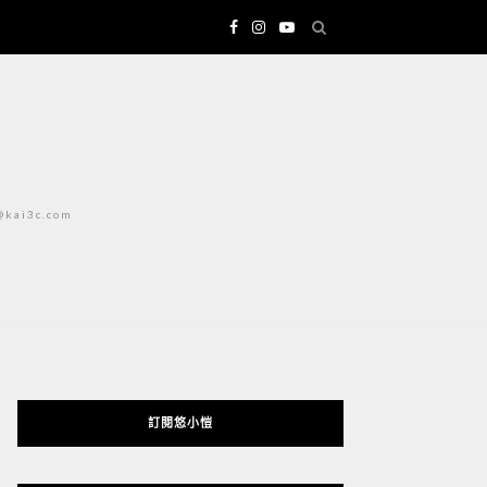
i3c.com
訂閱悠小愷