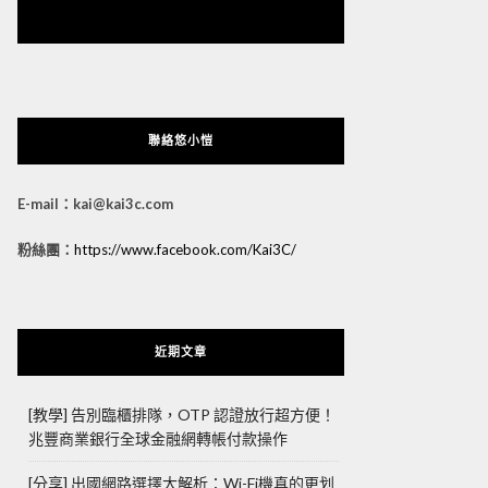
悠小愷 の 3C Blog
聯絡悠小愷
E-mail：kai@kai3c.com
粉絲團：
https://www.facebook.com/Kai3C/
近期文章
[教學] 告別臨櫃排隊，OTP 認證放行超方便！
兆豐商業銀行全球金融網轉帳付款操作
[分享] 出國網路選擇大解析：Wi-Fi機真的更划