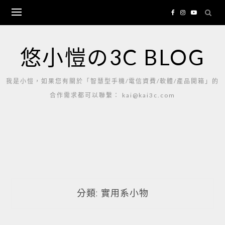
Skip
to
content
悠小愷の3C BLOG
我是小愷，如果您有關於「智慧型手機/電信資費/軟體/產品開箱」的
合作需求都可以聯繫： kai@kai3c.com
分類:
實用系小物