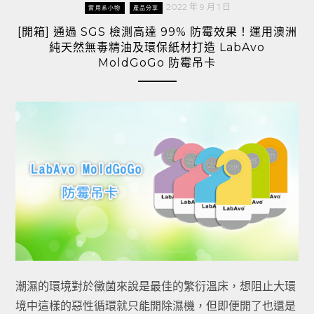
2022 年 9 月 1 日
實用系小物
產品分享
[開箱] 通過 SGS 檢測高達 99% 防霉效果！運用澳洲
純天然無毒精油及環保紙材打造 LabAvo
MoldGoGo 防霉吊卡
潮濕的環境對於黴菌來說是最佳的繁衍溫床，想阻止大環
境中這樣的惡性循環就只能開除濕機，但即便開了也還是