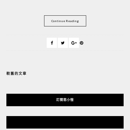
Continue Reading
較舊的文章
文
章
導
訂閱悠小愷
覽
悠小愷 の 3C Blog