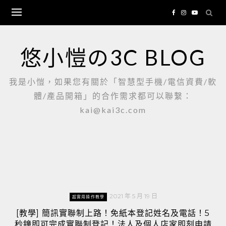
Skip
to
content
悠小愷の3C BLOG
我是小愷，如果您有關於「智慧型手機/電信資費/軟
體/產品開箱」的合作需求都可以聯繫：
kai@kai3c.com
2021 年 5 月 19 日
超實用操作教學
[教學] 簡訊實聯制上路！免紙本登記姓名及電話！5
秒鐘即可完成實聯制登記！法人及個人店家即刻申請