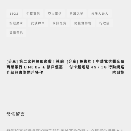
1922
中華電信
亞太電信
台灣之星
台灣大哥大
新冠肺炎
武漢肺炎
簡訊免費
簡訊實聯制
行政院
遠傳電信
[分享] 第二家純網銀來啦！連線
[分享] 免綁約！中華電信觀光預
文
商業銀行 LINE Bank 帳戶優惠
付卡超短期 4G / 5G 行動網路
章
介紹與實際開戶操作
吃到飽
導
覽
發佈留言
發佈留言必須填寫的電子郵件地址不會公開。
必填欄位標示為
*