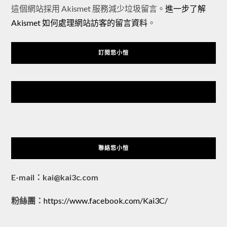
Alternative:
這個網站採用 Akismet 服務減少垃圾留言。
進一步了解
Akismet 如何處理網站訪客的留言資料
。
訂閱悠小愷
悠小愷 の 3C Blog
聯絡悠小愷
E-mail：kai@kai3c.com
粉絲團：
https://www.facebook.com/Kai3C/