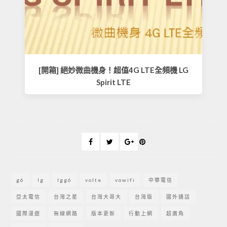
[開箱] 絕妙微曲機身！超值4G LTE全頻機 LG
Spirit LTE
g6
lg
lgg6
volte
vowifi
中華電信
亞太電信
台灣之星
台灣大哥大
台灣版
國外通話
國際漫遊
無線網路
版本更新
行動上網
超廣角