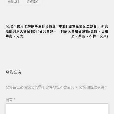
軟體版本
遠傳電信
[心得] 信用卡解除學生身分額度
[軍旅] 國軍義務役二部曲 – 新兵
文
限制與永久額度調升(台北富邦、
訓練入營用品建議(金錢、日用
章
華南、元大)
品、藥品、衣物、文具)
導
覽
發佈留言
發佈留言必須填寫的電子郵件地址不會公開。
必填欄位標示為
*
留言
*