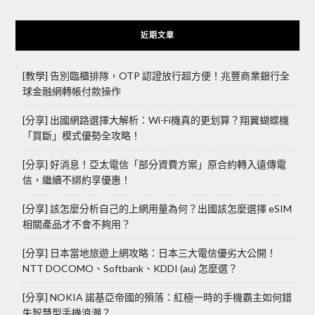
近期文章
[教學] 告別臨櫃排隊，OTP 認證放行超方便！兆豐商業銀行全
球金融網轉帳付款操作
[分享] 出國網路選擇大解析：Wi-Fi機真的更划算？翔翼蝴蝶機
「買斷」模式優勢全攻略！
[分享] 好消息！亞太電信「部分資費方案」原合約轉入遠傳電
信，繼續不綁約享優惠！
[分享] 該怎麼分析自己的上網用量為何？出國該怎麼選擇 eSIM
相關產品才不會不夠用？
[分享] 日本當地旅遊上網攻略：日本三大電信優劣大公開！
NTT DOCOMO、Softbank、KDDI (au) 怎麼選？
[分享] NOKIA 諾基亞帝國的殞落：紅極一時的手機霸主如何錯
失智慧型手機浪潮？