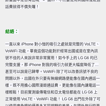
話費就得不償失囉！
結語：
一直以來 iPhone 對小愷的吸引之處就是完整的 VoLTE、
VoWiFi 功能，畢竟這個功能對於經常出國或是在室內訊
號不佳的人來說非常非常實用！如今手上的 LG G6 均已
完整支援，那 iPhone 對我的吸引力就更大幅度降低了…
甚至可以說是已歸零。
VoWiFi
除了可以改善訊號不良的
問題以外，出國在外只要有無線網路便能像在國內通話一
樣，既不用擔心國際漫遊通話費，更能像在國內講電話一
樣輕鬆！目前實測遠傳電信和亞太電信都能在 LG G6 上
正常使用
VoLTE、VoWiFi 功能！ LG G6
出門在外除了可
以使用廣角鏡拍攝更多不同視野的美景，在國外旅行時更