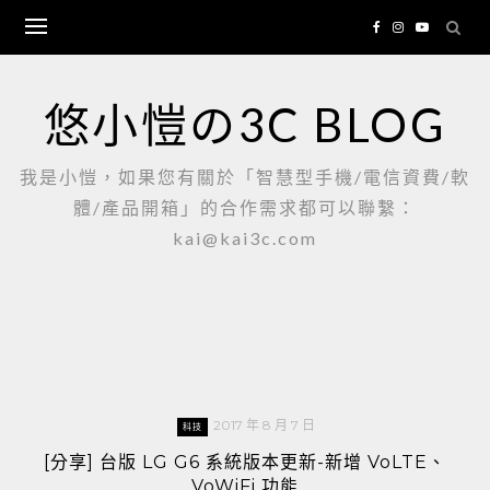
Skip
to
content
悠小愷の3C BLOG
我是小愷，如果您有關於「智慧型手機/電信資費/軟
體/產品開箱」的合作需求都可以聯繫：
kai@kai3c.com
2017 年 8 月 7 日
科技
[分享] 台版 LG G6 系統版本更新-新增 VoLTE、
VoWiFi 功能