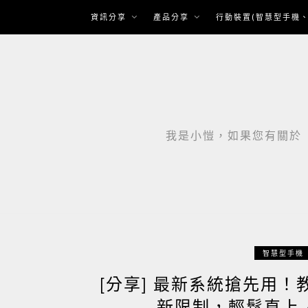
Skip
資訊分享
產品分享
行動裝置(智慧型手機、
to
content
我是小愷，如果您有關於「智
智慧型手機
[分享] 最新系統搶先用！教你
新限制，輕鬆直上 And