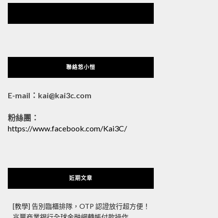
悠小愷 の 3C Blog
聯絡悠小愷
E-mail：kai@kai3c.com
粉絲團：
https://www.facebook.com/Kai3C/
近期文章
[教學] 告別臨櫃排隊，OTP 認證放行超方便！
兆豐商業銀行全球金融網轉帳付款操作