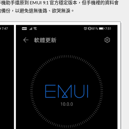
手還原到 EMUI 9.1 官方穩定版本，但手機裡的資料會
的備份，以避免退無後路、欲哭無淚。