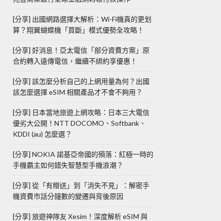
[分享] 出國網路選擇大解析：Wi-Fi機真的更划
算？翔翼蝴蝶機「買斷」模式優勢全攻略！
[分享] 好消息！亞太電信「部分資費方案」原
合約轉入遠傳電信，繼續不綁約享優惠！
[分享] 該怎麼分析自己的上網用量為何？出國
該怎麼選擇 eSIM 相關產品才不會不夠用？
[分享] 日本當地旅遊上網攻略：日本三大電信
優劣大公開！NTT DOCOMO、Softbank、
KDDI (au) 怎麼選？
[分享] NOKIA 諾基亞帝國的殞落：紅極一時的
手機霸主如何錯失智慧型手機浪潮？
[分享] 從「有贈送」到「消失不見」：解密手
機資費市話分鐘數的變遷與背後原因
[分享] 旅遊神隊友 Xesim！深度解析 eSIM 與