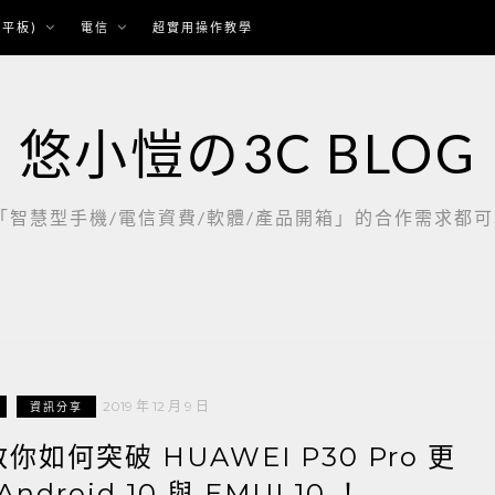
平板)
電信
超實用操作教學
悠小愷の3C BLOG
慧型手機/電信資費/軟體/產品開箱」的合作需求都可以聯繫：
2019 年 12 月 9 日
資訊分享
如何突破 HUAWEI P30 Pro 更
roid 10 與 EMUI 10 ！