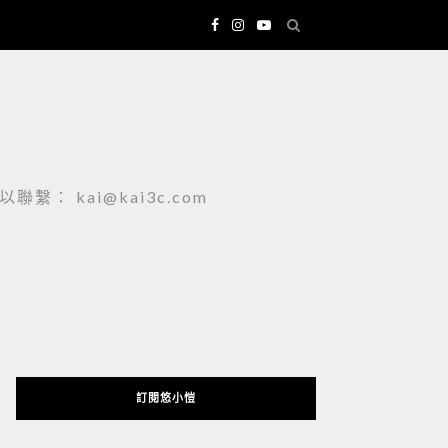
 kai@kai3c.com
訂閱悠小愷