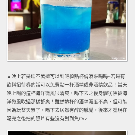
▲晚上若是睡不著還可以到吧檯點杯調酒來喝喝~若是有
飲料招待券的話可以免費點一杯酒精或非酒精飲品！當天
晚上喝的這杯海洋微風很清爽，喝下去之後身體彷彿被海
洋微風吹過那樣舒爽！雖然這杯的酒精濃度不高，但可能
因為玩整天累了，喝下去居然有醉的感覺，後來才發現在
喝完之後拍的照片有些沒有對到焦Orz