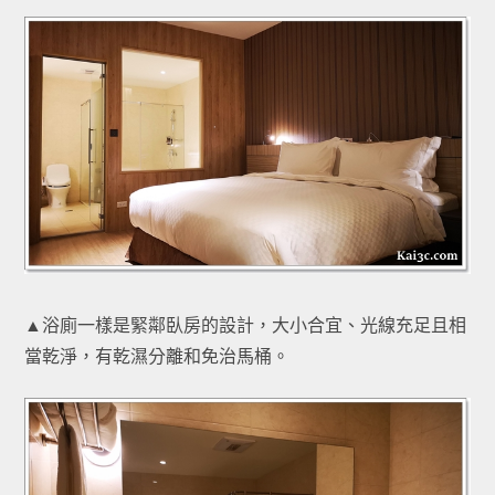
▲浴廁一樣是緊鄰臥房的設計，大小合宜、光線充足且相
當乾淨，有乾濕分離和免治馬桶。