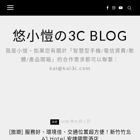
Skip
to
content
悠小愷の3C BLOG
我是小愷，如果您有關於「智慧型手機/電信資費/軟
體/產品開箱」的合作需求都可以聯繫：
kai@kai3c.com
2018 年 8 月 4 日
旅遊
[旅遊] 服務好、環境佳、交通位置超方便！新竹竹北
AJ Hotel 安捷國際酒店