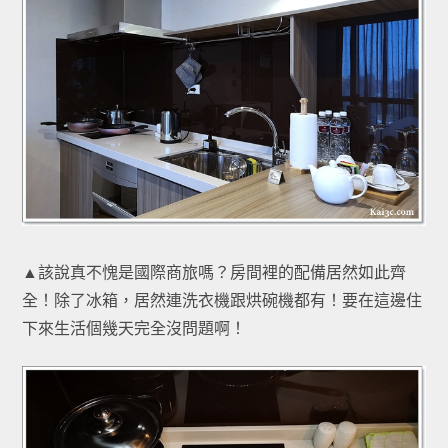
▲該說真不愧是國際商旅嗎？房間裡的配備居然如此齊
全！除了冰箱，居然連洗衣機跟烘碗機都有！要在這邊住
下來生活個幾天完全沒問題啊！