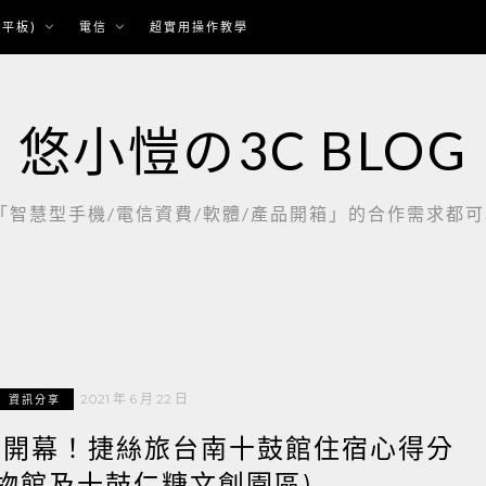
平板)
電信
超實用操作教學
悠小愷の3C BLOG
慧型手機/電信資費/軟體/產品開箱」的合作需求都可以聯繫：
2021 年 6 月 22 日
資訊分享
牌新開幕！捷絲旅台南十鼓館住宿心得分
博物館及十鼓仁糖文創園區)