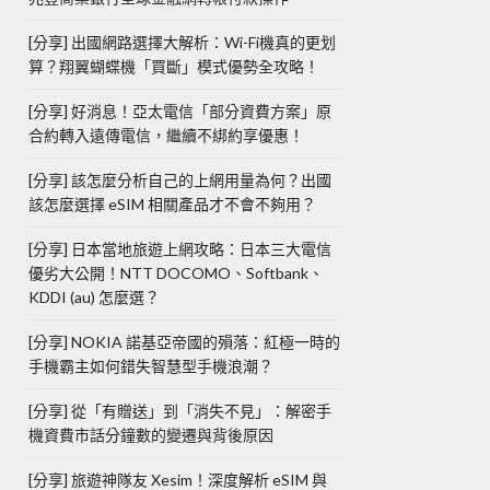
[分享] 出國網路選擇大解析：Wi-Fi機真的更划
算？翔翼蝴蝶機「買斷」模式優勢全攻略！
[分享] 好消息！亞太電信「部分資費方案」原
合約轉入遠傳電信，繼續不綁約享優惠！
[分享] 該怎麼分析自己的上網用量為何？出國
該怎麼選擇 eSIM 相關產品才不會不夠用？
[分享] 日本當地旅遊上網攻略：日本三大電信
優劣大公開！NTT DOCOMO、Softbank、
KDDI (au) 怎麼選？
[分享] NOKIA 諾基亞帝國的殞落：紅極一時的
手機霸主如何錯失智慧型手機浪潮？
[分享] 從「有贈送」到「消失不見」：解密手
機資費市話分鐘數的變遷與背後原因
[分享] 旅遊神隊友 Xesim！深度解析 eSIM 與