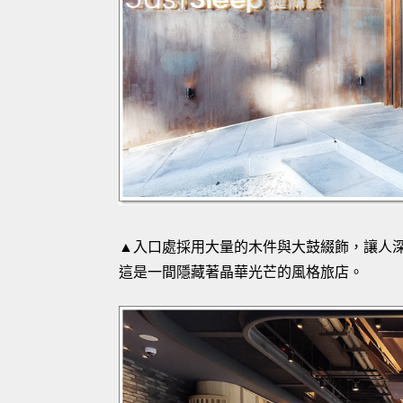
▲入口處採用大量的木件與大鼓綴飾，讓人
這是一間隱藏著晶華光芒的風格旅店。