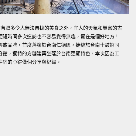
擁有眾多令人無法自拔的美食之外，宜人的天氣和豐富的古
便短時間多次造訪也不容易覺得無趣，實在是個好地方！
輕旅品牌，首度落腳於台南仁德區，捷絲旅台南十鼓館同
分館，獨特的方糖建築坐落於台南更顯特色，本次因為工
住宿的心得做個分享與紀錄。