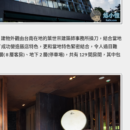
點，建物外觀由台南在地的葉世宗建築師事務所操刀，結合當地
了成功營造飯店特色，更和當地特色緊密結合，令人過目難
 層( 8 層客房)、地下 2 層(停車場)，共有 129 間房間，其中包