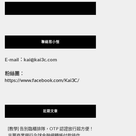
悠小愷 の 3C Blog
聯絡悠小愷
E-mail：kai@kai3c.com
粉絲團：
https://www.facebook.com/Kai3C/
近期文章
[教學] 告別臨櫃排隊，OTP 認證放行超方便！
兆豐商業銀行全球金融網轉帳付款操作