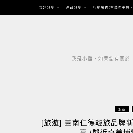
Skip
資訊分享
產品分享
行動裝置(智慧型手機、
to
content
我是小愷，如果您有關於「智
旅遊
[旅遊] 臺南仁德輕旅品
享 (鄰近奇美