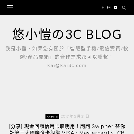
Skip
to
content
悠小愷の3C BLOG
我是小愷，如果您有關於「智慧型手機/電信資費/軟
體/產品開箱」的合作需求都可以聯繫：
kai@kai3c.com
2017 年 5 月 21 日
Android
[分享] 現金回饋信用卡聰明用！刷刷 Swipner 替你
計算三大國際發卡組織 VISA、Mastercard、JCB