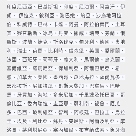
印度尼西亞、巴基斯坦、印度、尼泊爾、阿富汗、伊
朗、 伊拉克、敘利亞、黎巴嫩、約旦、沙烏地阿拉
伯、科威特、巴林、卡達、阿曼、阿拉伯葉門、土耳
其、賽普勒斯、冰島、丹麥、挪威、瑞典、芬蘭、俄
羅斯、波蘭、捷克、斯洛伐克、匈牙利、德國、奧地
利、瑞士、荷蘭、比利時、盧森堡、英國、愛爾蘭、
法國、西班牙、葡萄牙、義大利、馬爾他、烏克蘭、
塞爾維亞、羅馬尼亞、保加利亞、阿爾巴尼亞、希
臘、加拿大、美國、墨西哥、瓜地馬拉、薩爾瓦多、
宏都拉斯、尼加拉瓜、哥斯大黎加、巴拿馬、巴哈
馬、牙買加、海地、多米尼加、千里達及托巴哥、哥
倫比亞、委內瑞拉、圭亞那、蘇利南、祕魯、厄瓜
多、巴西、玻利維亞、智利、阿根廷、巴拉圭、烏拉
圭、埃及、利比亞、蘇丹、突尼斯、阿爾及利亞、摩
洛哥、茅利塔尼亞、塞內加爾、布吉納法索、象牙海