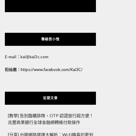
悠小愷 の 3C Blog
聯絡悠小愷
E-mail：kai@kai3c.com
粉絲團：
https://www.facebook.com/Kai3C/
近期文章
[教學] 告別臨櫃排隊，OTP 認證放行超方便！
兆豐商業銀行全球金融網轉帳付款操作
[分享] 出國網路選擇大解析：Wi-Fi機真的更划