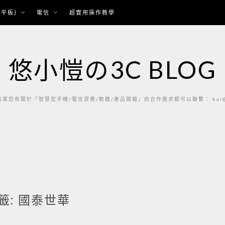
平板)
電信
超實用操作教學
悠小愷の3C BLOG
果您有關於「智慧型手機/電信資費/軟體/產品開箱」的合作需求都可以聯繫： kai@ka
籤:
國泰世華