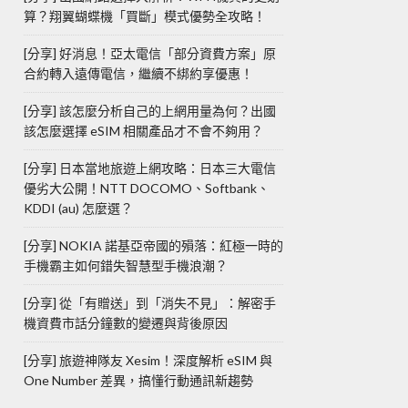
算？翔翼蝴蝶機「買斷」模式優勢全攻略！
[分享] 好消息！亞太電信「部分資費方案」原
合約轉入遠傳電信，繼續不綁約享優惠！
[分享] 該怎麼分析自己的上網用量為何？出國
該怎麼選擇 eSIM 相關產品才不會不夠用？
[分享] 日本當地旅遊上網攻略：日本三大電信
優劣大公開！NTT DOCOMO、Softbank、
KDDI (au) 怎麼選？
[分享] NOKIA 諾基亞帝國的殞落：紅極一時的
手機霸主如何錯失智慧型手機浪潮？
[分享] 從「有贈送」到「消失不見」：解密手
機資費市話分鐘數的變遷與背後原因
[分享] 旅遊神隊友 Xesim！深度解析 eSIM 與
One Number 差異，搞懂行動通訊新趨勢