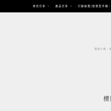
Skip
資訊分享
產品分享
行動裝置(智慧型手機、
to
content
我是小愷，如
標