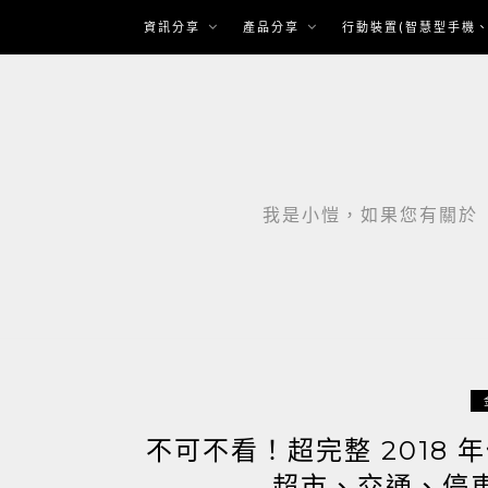
Skip
資訊分享
產品分享
行動裝置(智慧型手機、
to
content
我是小愷，如果您有關於「智
不可不看！超完整 2018
超市、交通、停