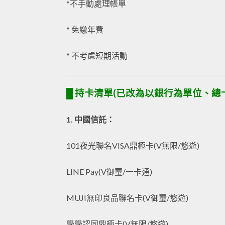
*不手動處理帳單
* 免繳年費
* 不考慮短期活動
█ 持卡清單(已改為以銀行為單位、總卡數
1. 中國信託：
101夜光聯名VISA鼎極卡(V無限/悠遊)
LINE Pay(V御璽/一卡通)
MUJI無印良品聯名卡(V御璽/悠遊)
學學認同鼎極卡(V無限/悠遊)