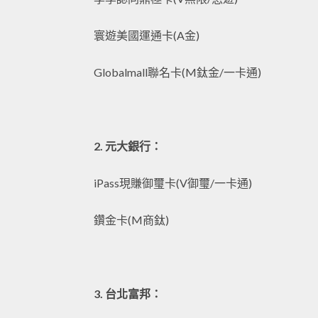
寰遊美國運通卡(A金)
Globalmall聯名卡(M鈦金/一卡通)
2. 元大銀行：
iPass現賺御璽卡(V御璽/一卡通)
鑽金卡(M商鈦)
3. 台北富邦：