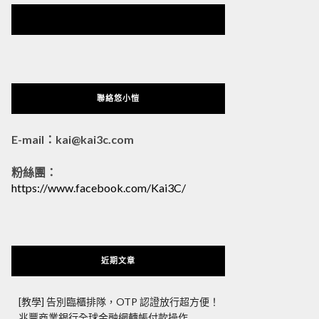
悠小愷 の 3C Blog
聯絡悠小愷
E-mail：kai@kai3c.com
粉絲團：
https://www.facebook.com/Kai3C/
近期文章
[教學] 告別臨櫃排隊，OTP 認證放行超方便！
兆豐商業銀行全球金融網轉帳付款操作