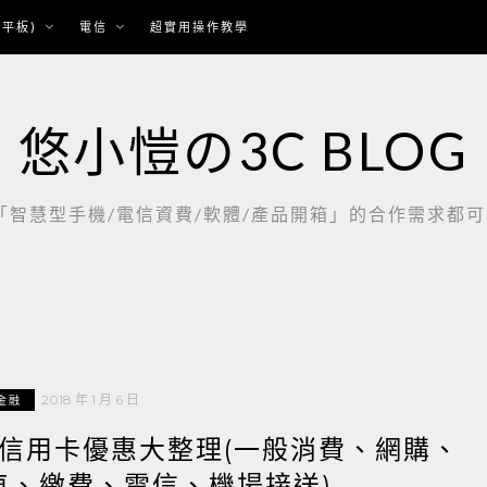
平板)
電信
超實用操作教學
悠小愷の3C BLOG
慧型手機/電信資費/軟體/產品開箱」的合作需求都可以聯繫：
2018 年 1 月 6 日
金融
 年信用卡優惠大整理(一般消費、網購、
車、繳費、電信、機場接送)