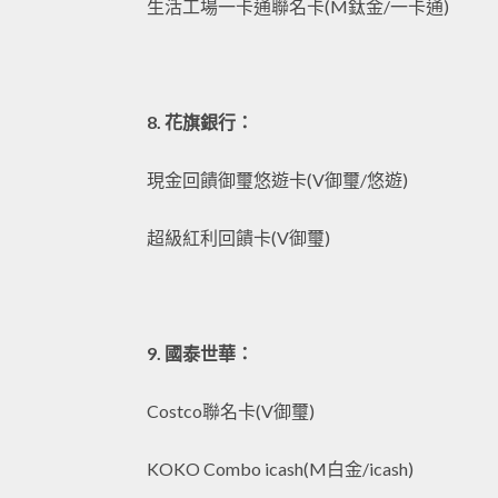
生活工場一卡通聯名卡(M鈦金/一卡通)
8. 花旗銀行：
現金回饋御璽悠遊卡(V御璽/悠遊)
超級紅利回饋卡(V御璽)
9. 國泰世華：
Costco聯名卡(V御璽)
KOKO Combo icash(M白金/icash)