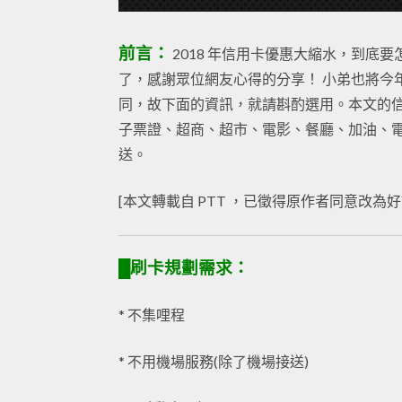
前言：
2018 年信用卡優惠大縮水，到底
了，感謝眾位網友心得的分享！ 小弟也將今
同，故下面的資訊，就請斟酌選用。本文的
子票證、超商、超市、電影、餐廳、加油、
送。
[本文轉載自 PTT ，已徵得原作者同意改為好
█刷卡規劃需求：
* 不集哩程
* 不用機場服務(除了機場接送)