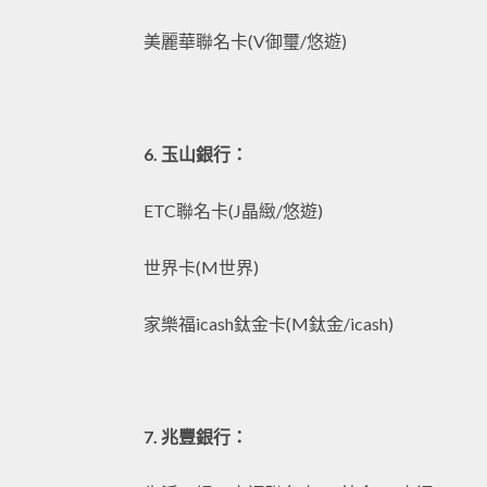
美麗華聯名卡(V御璽/悠遊)
6. 玉山銀行：
ETC聯名卡(J晶緻/悠遊)
世界卡(M世界)
家樂福icash鈦金卡(M鈦金/icash)
7. 兆豐銀行：