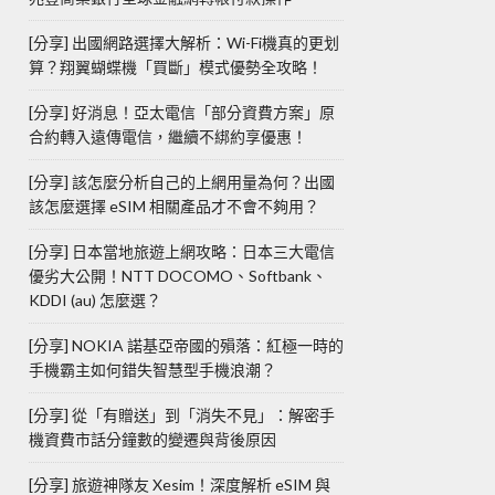
[分享] 出國網路選擇大解析：Wi-Fi機真的更划
算？翔翼蝴蝶機「買斷」模式優勢全攻略！
[分享] 好消息！亞太電信「部分資費方案」原
合約轉入遠傳電信，繼續不綁約享優惠！
[分享] 該怎麼分析自己的上網用量為何？出國
該怎麼選擇 eSIM 相關產品才不會不夠用？
[分享] 日本當地旅遊上網攻略：日本三大電信
優劣大公開！NTT DOCOMO、Softbank、
KDDI (au) 怎麼選？
[分享] NOKIA 諾基亞帝國的殞落：紅極一時的
手機霸主如何錯失智慧型手機浪潮？
[分享] 從「有贈送」到「消失不見」：解密手
機資費市話分鐘數的變遷與背後原因
[分享] 旅遊神隊友 Xesim！深度解析 eSIM 與