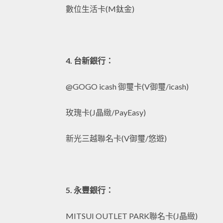
數位生活卡(M鈦金)
4. 台新銀行：
@GOGO icash 御璽卡(V御璽/icash)
玫瑰卡(J晶緻/PayEasy)
新光三越聯名卡(V御璽/悠遊)
5. 永豐銀行：
MITSUI OUTLET PARK聯名卡(J晶緻)