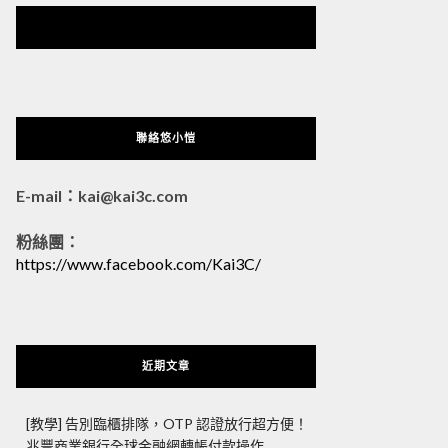
悠小愷 の 3C Blog
聯絡悠小愷
E-mail：kai@kai3c.com
粉絲團：
https://www.facebook.com/Kai3C/
近期文章
[教學] 告別臨櫃排隊，OTP 認證放行超方便！
兆豐商業銀行全球金融網轉帳付款操作