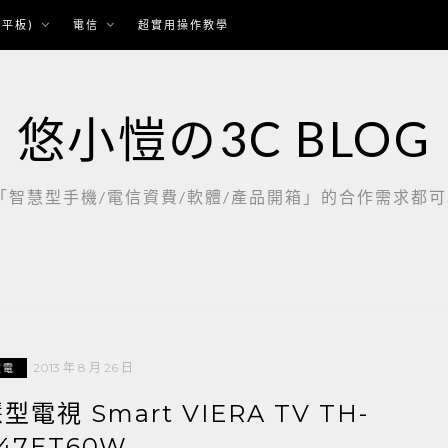
平板)
電信
超實用操作教學
悠小愷の3C BLOG
慧型手機/電信資費/軟體/產品開箱」的合作需求都可以聯繫：
2013 年 8 月 26 日
家電
慧型電視 Smart VIERA TV TH-
47ET60W