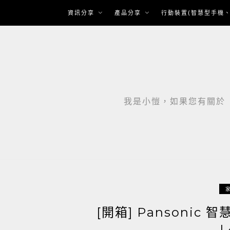
Skip
資訊分享
產品分享
行動裝置(智慧型手機、
to
content
我是小愷，如果您有關於「智
[開箱] Pansonic 智
L