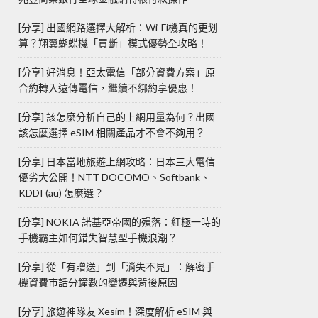
[分享] 出國網路選擇大解析：Wi-Fi機真的更划
算？翔翼蝴蝶機「買斷」模式優勢全攻略！
[分享] 好消息！亞太電信「部分資費方案」原
合約轉入遠傳電信，繼續不綁約享優惠！
[分享] 該怎麼分析自己的上網用量為何？出國
該怎麼選擇 eSIM 相關產品才不會不夠用？
[分享] 日本當地旅遊上網攻略：日本三大電信
優劣大公開！NTT DOCOMO、Softbank、
KDDI (au) 怎麼選？
[分享] NOKIA 諾基亞帝國的殞落：紅極一時的
手機霸主如何錯失智慧型手機浪潮？
[分享] 從「有贈送」到「消失不見」：解密手
機資費市話分鐘數的變遷與背後原因
[分享] 旅遊神隊友 Xesim！深度解析 eSIM 與