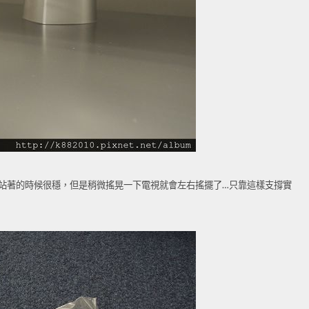
常站著的時候很穩，但是稍微搖晃一下電視就會左右搖擺了…只靠這樣支撐實