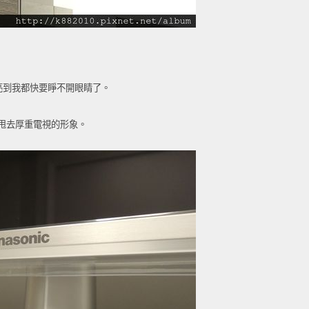
亮到我都快要睜不開眼睛了。
甩去厚重電視的形象。