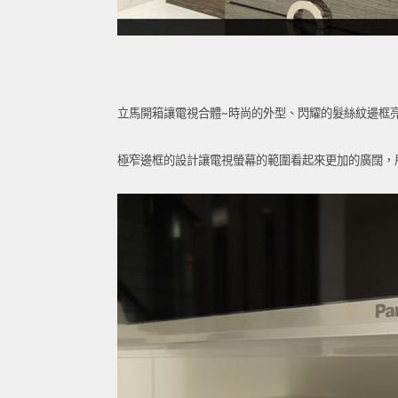
立馬開箱讓電視合體~時尚的外型、閃耀的髮絲紋邊框
極窄邊框的設計讓電視螢幕的範圍看起來更加的廣闊，