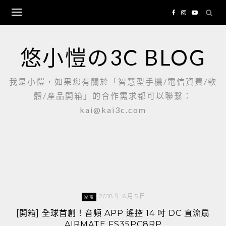
Skip
to
content
悠小愷の3C BLOG
我是小愷，如果您有關於「智慧型手機/電信資費/軟
體/產品開箱」的合作需求都可以聯繫：
kai@kai3c.com
2018 年 6 月 5 日
家電
[開箱] 全球首創！音頻 APP 遙控 14 吋 DC 直流扇
AIRMATE FS35PC8RP