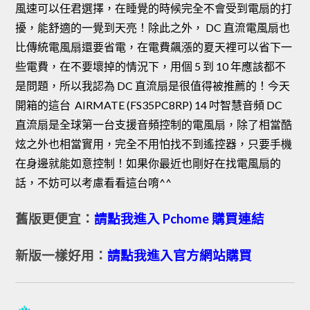
風速可以任君選擇，在睡覺的時候完全不會受到電扇的打
擾，能舒適的一覺到天亮！除此之外， DC 直流電風扇也
比傳統電風扇還要省電，在電費飆漲的夏天裡可以省下一
些電費，在不要壞掉的情況下，用個 5 到 10 年應該都不
是問題，所以我認為 DC 直流扇是很值得被推薦的！今天
開箱的這台 AIRMATE (FS35PC8RP) 14 吋智慧音頻 DC
直流扇是全球第一台支援音頻控制的電風扇，除了相當酷
炫之外也相當實用，完全不用怕找不到遙控器，只要手機
在身邊就能如意控制！如果你最近也剛好在找電風扇的
話，不妨可以考慮看看這台唷^^
舊版更便宜：
請點我進入 Pchome 購買連結
新版一樣好用：
請點我進入官方網站購買