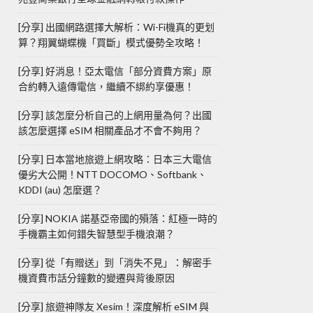
[分享] 出國網路選擇大解析：Wi-Fi機真的更划
算？翔翼蝴蝶機「買斷」模式優勢全攻略！
[分享] 好消息！亞太電信「部分資費方案」原
合約轉入遠傳電信，繼續不綁約享優惠！
[分享] 該怎麼分析自己的上網用量為何？出國
該怎麼選擇 eSIM 相關產品才不會不夠用？
[分享] 日本當地旅遊上網攻略：日本三大電信
優劣大公開！NTT DOCOMO、Softbank、
KDDI (au) 怎麼選？
[分享] NOKIA 諾基亞帝國的殞落：紅極一時的
手機霸主如何錯失智慧型手機浪潮？
[分享] 從「有贈送」到「消失不見」：解密手
機資費市話分鐘數的變遷與背後原因
[分享] 旅遊神隊友 Xesim！深度解析 eSIM 與