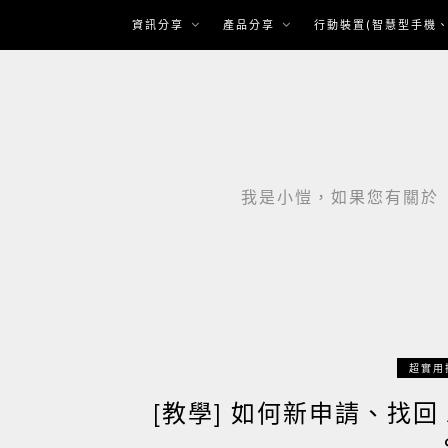
Skip
資訊分享
產品分享
行動裝置(智慧型手機、
to
content
我是小愷，如果您有關於「智
超實用
[教學] 如何新申請、找回 