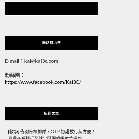
悠小愷 の 3C Blog
聯絡悠小愷
E-mail：kai@kai3c.com
粉絲團：
https://www.facebook.com/Kai3C/
近期文章
[教學] 告別臨櫃排隊，OTP 認證放行超方便！
兆豐商業銀行全球金融網轉帳付款操作