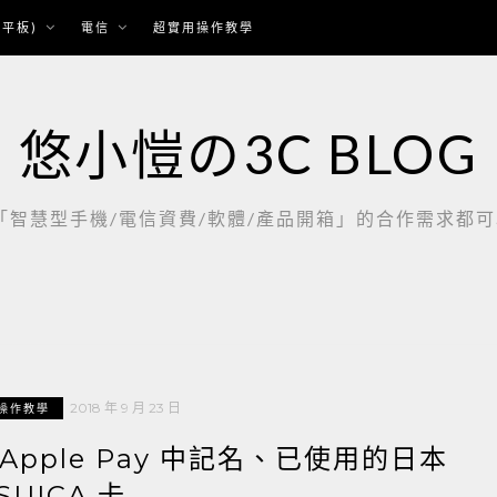
平板)
電信
超實用操作教學
悠小愷の3C BLOG
慧型手機/電信資費/軟體/產品開箱」的合作需求都可以聯繫：
2018 年 9 月 23 日
操作教學
Apple Pay 中記名、已使用的日本
SUICA 卡