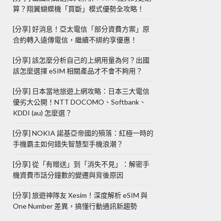
算？翔翼蝴蝶機「買斷」模式優勢全攻略！
[分享] 好消息！亞太電信「部分資費方案」原
合約轉入遠傳電信，繼續不綁約享優惠！
[分享] 該怎麼分析自己的上網用量為何？出國
該怎麼選擇 eSIM 相關產品才不會不夠用？
[分享] 日本當地旅遊上網攻略：日本三大電信
優劣大公開！NTT DOCOMO、Softbank、
KDDI (au) 怎麼選？
[分享] NOKIA 諾基亞帝國的殞落：紅極一時的
手機霸主如何錯失智慧型手機浪潮？
[分享] 從「有贈送」到「消失不見」：解密手
機資費市話分鐘數的變遷與背後原因
[分享] 旅遊神隊友 Xesim！深度解析 eSIM 與
One Number 差異，搞懂行動通訊新趨勢