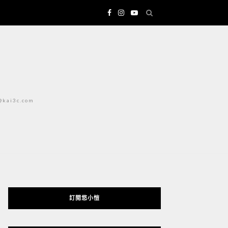
i3c.com
訂閱悠小愷