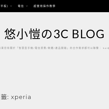
平板)
電信
超實用操作教學
悠小愷の3C BLOG
果您有關於「智慧型手機/電信資費/軟體/產品開箱」的合作需求都可以聯繫： kai@ka
標籤:
xperia