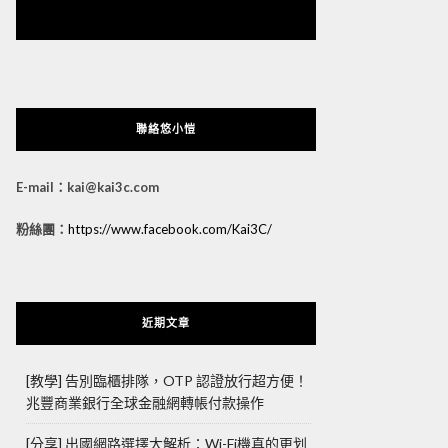
悠小愷 の 3C Blog
聯絡悠小愷
E-mail：kai@kai3c.com
粉絲團：
https://www.facebook.com/Kai3C/
近期文章
[教學] 告別臨櫃排隊，OTP 認證放行超方便！
兆豐商業銀行全球金融網轉帳付款操作
[分享] 出國網路選擇大解析：Wi-Fi機真的更划