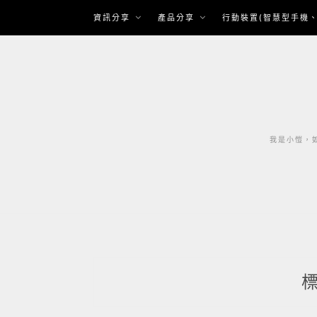
Skip
資訊分享
產品分享
行動裝置(智慧型手機、
to
content
我是小愷，如