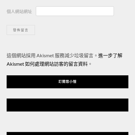
個人網站網址
Alternative:
這個網站採用 Akismet 服務減少垃圾留言。
進一步了解
Akismet 如何處理網站訪客的留言資料
。
訂閱悠小愷
悠小愷 の 3C Blog