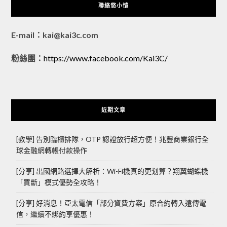
聯絡悠小愷
E-mail：kai@kai3c.com
粉絲團：
https://www.facebook.com/Kai3C/
近期文章
[教學] 告別臨櫃排隊，OTP 認證放行超方便！兆豐商業銀行全
球金融網轉帳付款操作
[分享] 出國網路選擇大解析：Wi-Fi機真的更划算？翔翼蝴蝶機
「買斷」模式優勢全攻略！
[分享] 好消息！亞太電信「部分資費方案」原合約轉入遠傳電
信，繼續不綁約享優惠！