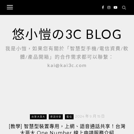
Skip
to
content
悠小愷の3C BLOG
我是小愷，如果您有關於「智慧型手機/電信資費/軟
體/產品開箱」的合作需求都可以聯繫：
kai@kai3c.com
2024 年 9 月 15 日
台灣大哥大
資訊分享
電信
[教學] 智慧型裝置專用，上網、語音通話共享！台灣
大哥大 One Number 線上申請服務介紹