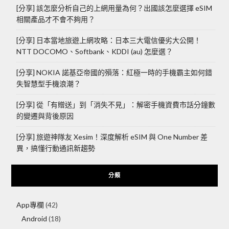
[分享] 該怎麼分析自己的上網用量為何？出國該怎麼選擇 eSIM
相關產品才不會不夠用？
[分享] 日本當地旅遊上網攻略：日本三大電信優劣大公開！
NTT DOCOMO、Softbank、KDDI (au) 怎麼選？
[分享] NOKIA 諾基亞帝國的殞落：紅極一時的手機霸主如何錯
失智慧型手機浪潮？
[分享] 從「有贈送」到「消失不見」：解密手機資費市話分鐘數
的變遷與背後原因
[分享] 旅遊神隊友 Xesim！深度解析 eSIM 與 One Number 差
異，搞懂行動通訊新趨勢
分類
App專欄
(42)
Android
(18)