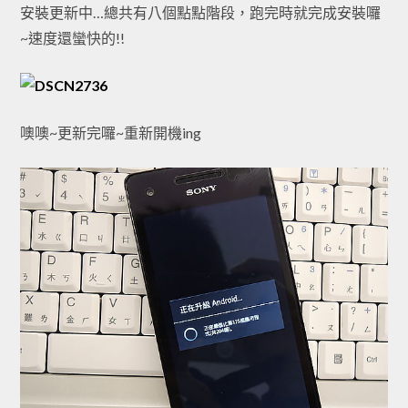
安裝更新中…總共有八個點點階段，跑完時就完成安裝囉
~速度還蠻快的!!
噢噢~更新完囉~重新開機ing