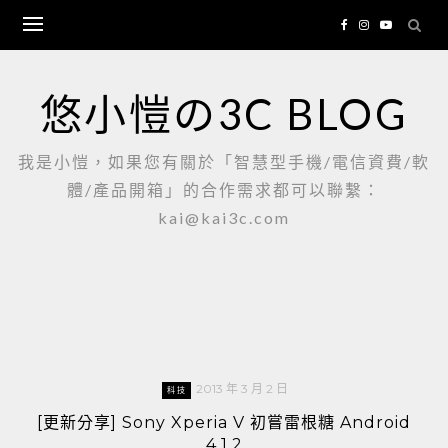
Skip
to
content
悠小愷の3C BLOG
我是小愷，如果您有關於「智慧型手機/電信資費/軟
體/產品開箱」的合作需求都可以聯繫：
kai@kai3c.com
2013 年 3 月 2 日
科技
[更新分享] Sony Xperia V 初嘗雷根糖 Android
4.1.2