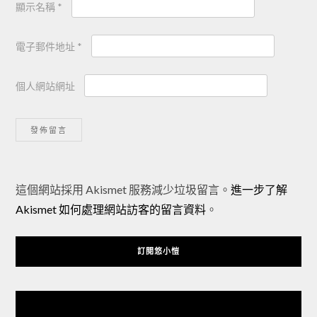
顯示名稱
*
電子郵件地址
*
個人網站網址
Alternative:
這個網站採用 Akismet 服務減少垃圾留言。
進一步了解
Akismet 如何處理網站訪客的留言資料
。
訂閱悠小愷
悠小愷 の 3C Blog