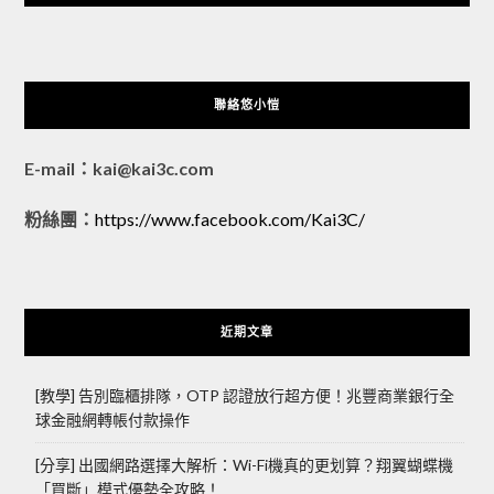
聯絡悠小愷
E-mail：kai@kai3c.com
粉絲團：
https://www.facebook.com/Kai3C/
近期文章
[教學] 告別臨櫃排隊，OTP 認證放行超方便！兆豐商業銀行全
球金融網轉帳付款操作
[分享] 出國網路選擇大解析：Wi-Fi機真的更划算？翔翼蝴蝶機
「買斷」模式優勢全攻略！