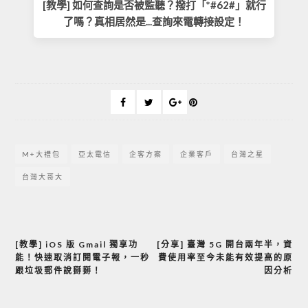
[教學] 如何查詢是否被監聽？撥打「*#62#」就行
了嗎？真相居然是...查詢來電轉接設定！
M+大禮包
亞太電信
企客方案
企業客戶
台灣之星
台灣大哥大
[教學] iOS 版 Gmail 獨享功
[分享] 臺灣 5G 開台兩年半，資
文
能！快速取消訂閱電子報，一秒
費使用率至今未能有效提高的原
章
跟垃圾郵件說掰掰！
因分析
導