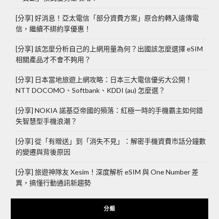
[分享] 好消息！亞太電信「部分資費方案」原合約轉入遠傳電
信，繼續不綁約享優惠！
[分享] 該怎麼分析自己的上網用量為何？出國該怎麼選擇 eSIM
相關產品才不會不夠用？
[分享] 日本當地旅遊上網攻略：日本三大電信優劣大公開！
NTT DOCOMO、Softbank、KDDI (au) 怎麼選？
[分享] NOKIA 諾基亞帝國的殞落：紅極一時的手機霸主如何錯
失智慧型手機浪潮？
[分享] 從「有贈送」到「消失不見」：解密手機資費市話分鐘數
的變遷與背後原因
[分享] 旅遊神隊友 Xesim！深度解析 eSIM 與 One Number 差
異，搞懂行動通訊新趨勢
分類