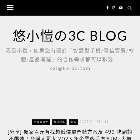
Skip
to
content
悠小愷の3C BLOG
我是小愷，如果您有關於「智慧型手機/電信資費/軟
體/產品開箱」的合作需求都可以聯繫：
kai@kai3c.com
2023 年 1 月 4 日
台灣大哥大
資訊分享
電信
[分享] 獨家百元有找超低價單門號方案及 499 吃到飽
不限速！台灣大哥大 2023 年企業客戶方案(M+大禮