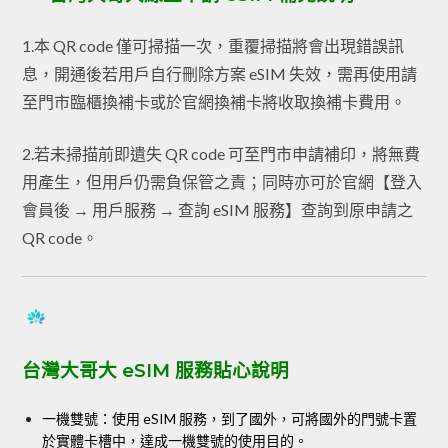
1.本 QR code 僅可掃描一次，重覆掃描將會出現錯誤訊
息，開通後若用戶自行刪除方案 eSIM 失效，需再使用請
至門市臨櫃換補卡或於官網換補卡將收取換補卡費用。
2.若未掃描前即遺失 QR code 可至門市申請補印，將無費
用產生，但用戶仍需負保管之責；同時亦可於官網【登入
會員後 → 用戶服務 → 查詢 eSIM 服務】查詢到原申請之
QR code。
台灣大哥大 eSIM 服務貼心說明
一機雙號：使用 eSIM 服務，到了國外，可將國外的門號卡置
於實體卡槽中，達成一機雙號的使用目的。