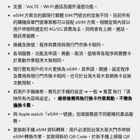
支援：VoLTE、Wi-Fi 通話及國外漫遊功能。
eSIM 方案合約跟現行實體 SIM 門號合約並無不同，目前所有
的購機與單門號專案都可以搭配 eSIM 方案。相關促案內容以
用戶申辦時選定的 4G/5G 資費為主，同時會有上網、通話、
簡訊等服務。
換機及換號：程序與費用與現行門市換卡相同。
各項服務、功能及申請、異動、取消、退租等各程序與實體卡
於異動作業程序大致相同。
現行暨有用戶的卡片更換為 eSIM，其申請、開通、設定程序
及費用與現行門市換卡相同，也可於台灣大哥大官網換卡且無
次數限制。
若用戶手機維修，需先於手機的設定 ➔ 一般 ➔ 重置 執行「清
除所有內容與設定」。
維修後需再執行換卡作業異動，不需負
擔換卡費
。
與 Apple watch「eSIM 一號通」加值服務是不同範疇的產品服
務。
更換新手機 eSIM 資料轉移：用戶必須到台灣大哥大門市申辦
eSIM 轉換作業，並取得新的 QR Code，於新手機上掃描 QR