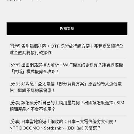
近期文章
[教學] 告別臨櫃排隊，OTP 認證放行超方便！兆豐商業銀行全
球金融網轉帳付款操作
[分享] 出國網路選擇大解析：Wi-Fi機真的更划算？翔翼蝴蝶機
「買斷」模式優勢全攻略！
[分享] 好消息！亞太電信「部分資費方案」原合約轉入遠傳電
信，繼續不綁約享優惠！
[分享] 該怎麼分析自己的上網用量為何？出國該怎麼選擇 eSIM
相關產品才不會不夠用？
[分享] 日本當地旅遊上網攻略：日本三大電信優劣大公開！
NTT DOCOMO、Softbank、KDDI (au) 怎麼選？