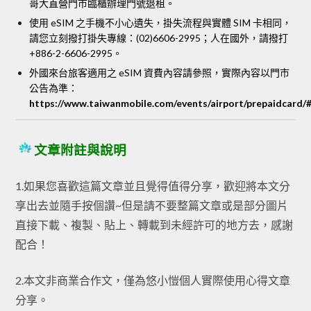
哥大直營門市臨櫃辦理門號退租。
使用 eSIM 之手機不小心遺失，掛失流程與實體 SIM 卡相同，
請您立刻撥打掛失專線：(02)6606-2995；人在國外，請撥打
+886-2-6606-2995。
外國來台旅客適用之 eSIM 資費內容請參照，實際內容以門市
公告為準：
https://www.taiwanmobile.com/events/airport/prepaidcard/#
文章附註與說明
1.如果您喜歡這篇文章並且覺得值得分享，歡迎將本文分
享出去並隨手按個讚~但是請不要整篇文章或是部分圖片
直接下載、複製、貼上、轉載到未經許可的地方去，感謝
配合！
2.本文非商業合作文，僅為悠小愷個人實際使用心得文章
分享。