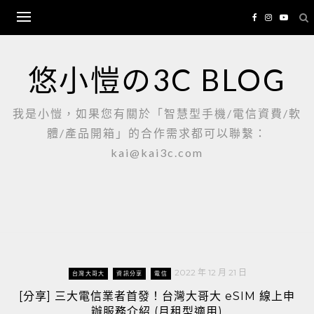
Skip
to
content
悠小愷の3C BLOG
我是小愷，如果您有關於「智慧型手機/電信資費/軟
體/產品開箱」的合作需求都可以聯繫：
kai@kai3c.com
2022 年 12 月 21 日
台灣大哥大
資訊分享
電信
[分享] 三大電信業者首發！台灣大哥大 eSIM 線上申
辦服務介紹 (月租型適用)