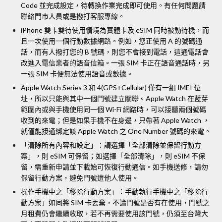
Code 並完成設定，待轉換作業完成即可使用。有任何問題請
聯絡門市人員或是撥打客服專線。
iPhone 雙卡雙待使用情境為實體卡及 eSIM 同時被動待機，而
且一次使用一個行動數據網路。例如，您正使用 A 的號碼通
話，而有人撥打您的 B 號碼，則您不會接到電話，這通電話會
改進入電信業者的語音信箱。一張 SIM 卡正在語音通話時，另
一張 SIM 卡便無法使用語音或數據。
Apple Watch Series 3 和 4(GPS+Cellular) 僅有一組 IMEI 位
址，所以只能與其中一個門號建立關聯。Apple Watch 在藍芽
範圍內或與手機使用同一個 Wi-Fi 網路時，可以接聽兩個號碼
收到的來電；但是如果手機不在身邊，只帶著 Apple Watch ，
就僅能接通綁定該 Apple Watch 之 One Number 號碼的來電。
「清除所有內容和設定」：請選擇「全部清除並保留行動方
案」，則 eSIM 可保留；如選擇「全部清除」，則 eSIM 不保
留，需重新申請並下載始可恢復行動通信。如手機送修，請勿
保留行動方案，避免門號遭他人使用。
操作手機中之「移除行動方案」：手動執行手機中之「移除行
動方案」如同將 SIM 卡丟棄，不論門號是否有在使用，門號之
月租費仍會繼續收取，若不再需要使用該門號，仍須至台灣大