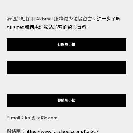
Alternative:
這個網站採用 Akismet 服務減少垃圾留言。
進一步了解
Akismet 如何處理網站訪客的留言資料
。
訂閱悠小愷
悠小愷 の 3C Blog
聯絡悠小愷
E-mail：kai@kai3c.com
粉絲團：
https://www.facebook.com/Kai3C/