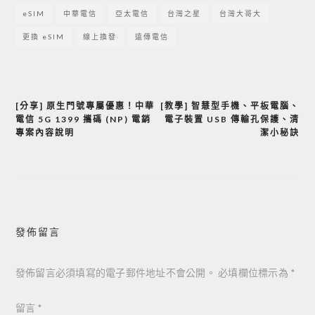
eSIM
中華電信
亞太電信
台灣之星
台灣大哥大
更換 eSIM
線上換發
遠傳電信
[分享] 原生門號專屬優惠！中華
[教學] 智慧型手機、平板電腦、
文
電信 5G 1399 攜碼 (NP) 電銷
電子裝置 USB 傳輸孔保護、清
章
專案內容說明
潔小秘訣
導
覽
發佈留言
發佈留言必須填寫的電子郵件地址不會公開。
必填欄位標示為
*
留言
*