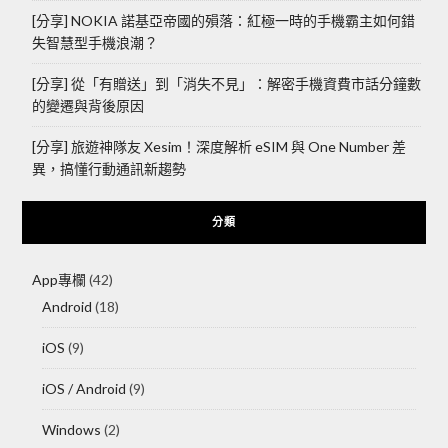
[分享] NOKIA 諾基亞帝國的殞落：紅極一時的手機霸主如何錯
失智慧型手機浪潮？
[分享] 從「有贈送」到「消失不見」：解密手機資費市話分鐘數
的變遷與背後原因
[分享] 旅遊神隊友 Xesim！深度解析 eSIM 與 One Number 差
異，搞懂行動通訊新趨勢
分類
App專欄
(42)
Android
(18)
iOS
(9)
iOS / Android
(9)
Windows
(2)