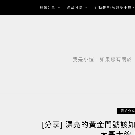
Skip
資訊分享
產品分享
行動裝置(智慧型手機、
to
content
我是小愷，如果您有關於「智
資訊分
[分享] 漂亮的黃金門號
大哥大線