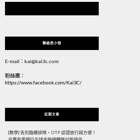
悠小愷 の 3C Blog
聯絡悠小愷
E-mail：kai@kai3c.com
粉絲團：
https://www.facebook.com/Kai3C/
近期文章
[教學] 告別臨櫃排隊，OTP 認證放行超方便！
兆豐商業銀行全球金融網轉帳付款操作