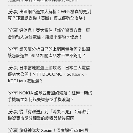
[分享] 出國網路選擇大解析：Wi-Fi機真的更划
算？翔翼蝴蝶機「買斷」模式優勢全攻略！
[分享] 好消息！亞太電信「部分資費方案」原
合約轉入遠傳電信，繼續不綁約享優惠！
[分享] 該怎麼分析自己的上網用量為何？出國
該怎麼選擇 eSIM 相關產品才不會不夠用？
[分享] 日本當地旅遊上網攻略：日本三大電信
優劣大公開！NTT DOCOMO、Softbank、
KDDI (au) 怎麼選？
[分享] NOKIA 諾基亞帝國的殞落：紅極一時的
手機霸主如何錯失智慧型手機浪潮？
[分享] 從「有贈送」到「消失不見」：解密手
機資費市話分鐘數的變遷與背後原因
[分享] 旅遊神隊友 Xesim！深度解析 eSIM 與