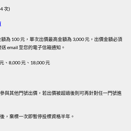
 次)
頁
 100 元，單次出價最高金額為 3,000 元，出價金額必須
送 email 至您的電子信箱通知。
元、8,000 元、18,000 元
再參與其他門號出價，若出價被超過後則可再針對任一門號進
標後，棄標一次即暫停投標資格半年。