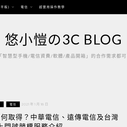
平板)
電信
超實用操作教學
悠小愷の3C BLOG
慧型手機/電信資費/軟體/產品開箱」的合作需求都可以聯繫：
2021 年 1 月 18 日
享
電信
該如何取得？中華電信、遠傳電信及台灣
上門號競標服務介紹