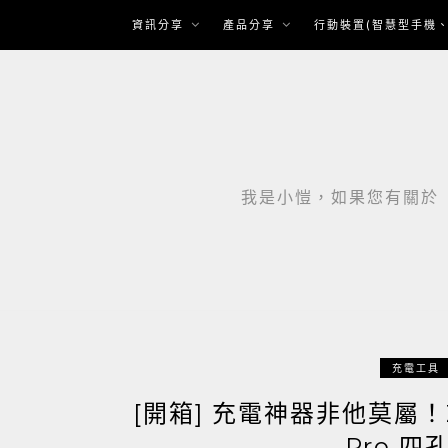
Skip
資訊分享
產品分享
行動裝置(智慧型手機、
to
content
我是小愷，如果您有關於「智
充電工具
[開箱] 充電神器非他莫屬！Zen
Pro 