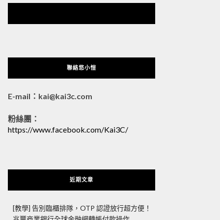
悠小愷 の 3C Blog
聯絡悠小愷
E-mail：kai@kai3c.com
粉絲團：
https://www.facebook.com/Kai3C/
近期文章
[教學] 告別臨櫃排隊，OTP 認證放行超方便！
兆豐商業銀行全球金融網轉帳付款操作