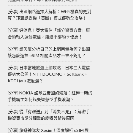
[分享] 出國網路選擇大解析：Wi-Fi機真的更划
算？翔翼蝴蝶機「買斷」模式優勢全攻略！
[分享] 好消息！亞太電信「部分資費方案」原
合約轉入遠傳電信，繼續不綁約享優惠！
[分享] 該怎麼分析自己的上網用量為何？出國
該怎麼選擇 eSIM 相關產品才不會不夠用？
[分享] 日本當地旅遊上網攻略：日本三大電信
優劣大公開！NTT DOCOMO、Softbank、
KDDI (au) 怎麼選？
[分享] NOKIA 諾基亞帝國的殞落：紅極一時的
手機霸主如何錯失智慧型手機浪潮？
[分享] 從「有贈送」到「消失不見」：解密手
機資費市話分鐘數的變遷與背後原因
[分享] 旅遊神隊友 Xesim！深度解析 eSIM 與