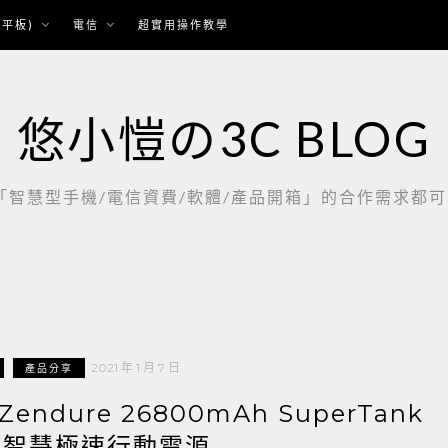
平板)
電信
超實用操作教學
悠小愷の3C BLOG
慧型手機/電信資費/軟體/產品開箱」的合作需求都可以聯繫：
2021 年 1 月 7 日
產品分享
dure 26800mAh SuperTank
四孔智慧極速行動電源