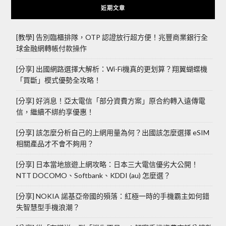
近期文章
[教學] 告別臨櫃排隊，OTP 認證放行超方便！兆豐商業銀行全
球金融網轉帳付款操作
[分享] 出國網路選擇大解析：Wi-Fi機真的更划算？翔翼蝴蝶機
「買斷」模式優勢全攻略！
[分享] 好消息！亞太電信「部分資費方案」原合約轉入遠傳電
信，繼續不綁約享優惠！
[分享] 該怎麼分析自己的上網用量為何？出國該怎麼選擇 eSIM
相關產品才不會不夠用？
[分享] 日本當地旅遊上網攻略：日本三大電信優劣大公開！
NTT DOCOMO、Softbank、KDDI (au) 怎麼選？
[分享] NOKIA 諾基亞帝國的殞落：紅極一時的手機霸主如何錯
失智慧型手機浪潮？