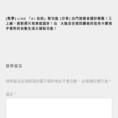
[教學] LINE 「AI 自拍」新功能
[分享] 出門旅遊省錢好輕鬆！三
文
上線，挑對照片效果就超好！出
大飯店住宿回饋高的信用卡選項
章
乎意料的自動生成大頭貼功能！
導
覽
發佈留言
發佈留言必須填寫的電子郵件地址不會公開。
必填欄位標示為
*
留言
*