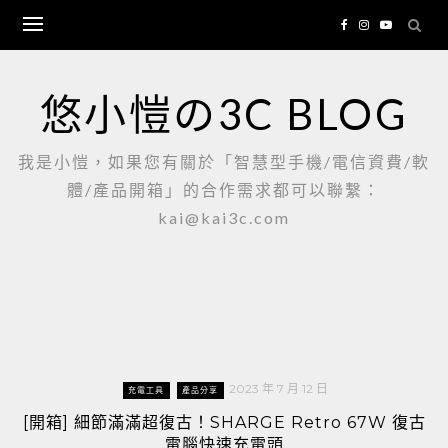
Skip
to
content
悠小愷の3C BLOG
我是小愷，如果您有關於「智慧型手機/電信資費/軟
體/產品開箱」的合作需求都可以聯繫：
kai@kai3c.com
2023 年 7 月 12 日
充電工具
產品分享
[開箱] 細節滿滿超復古！SHARGE Retro 67W 復古
電腦快速充電頭