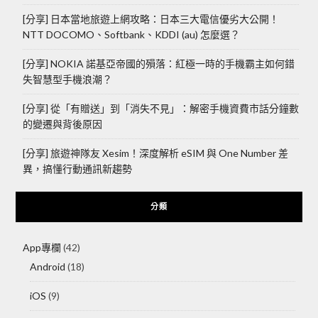
[分享] 日本當地旅遊上網攻略：日本三大電信優劣大公開！
NTT DOCOMO、Softbank、KDDI (au) 怎麼選？
[分享] NOKIA 諾基亞帝國的殞落：紅極一時的手機霸主如何錯
失智慧型手機浪潮？
[分享] 從「有贈送」到「消失不見」：解密手機資費市話分鐘數
的變遷與背後原因
[分享] 旅遊神隊友 Xesim！深度解析 eSIM 與 One Number 差
異，搞懂行動通訊新趨勢
分類
App專欄
(42)
Android
(18)
iOS
(9)