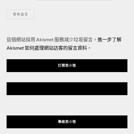
Alternative:
這個網站採用 Akismet 服務減少垃圾留言。
進一步了解
Akismet 如何處理網站訪客的留言資料
。
訂閱悠小愷
悠小愷 の 3C Blog
聯絡悠小愷