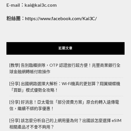
E-mail：kai@kai3c.com
粉絲團：
https://www.facebook.com/Kai3C/
近期文章
[教學] 告別臨櫃排隊，OTP 認證放行超方便！兆豐商業銀行全
球金融網轉帳付款操作
[分享] 出國網路選擇大解析：Wi-Fi機真的更划算？翔翼蝴蝶機
「買斷」模式優勢全攻略！
[分享] 好消息！亞太電信「部分資費方案」原合約轉入遠傳電
信，繼續不綁約享優惠！
[分享] 該怎麼分析自己的上網用量為何？出國該怎麼選擇 eSIM
相關產品才不會不夠用？