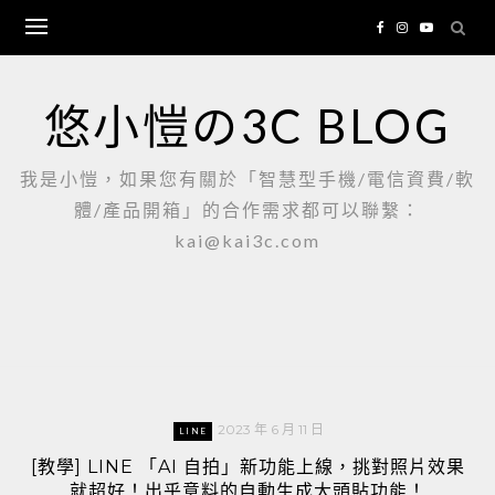
Skip
to
content
悠小愷の3C BLOG
我是小愷，如果您有關於「智慧型手機/電信資費/軟
體/產品開箱」的合作需求都可以聯繫：
kai@kai3c.com
2023 年 6 月 11 日
LINE
[教學] LINE 「AI 自拍」新功能上線，挑對照片效果
就超好！出乎意料的自動生成大頭貼功能！