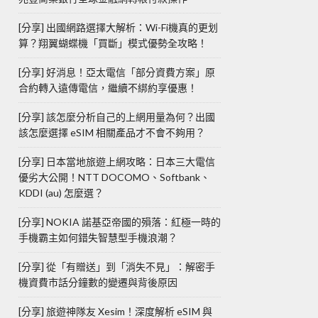
[分享] 出國網路選擇大解析：Wi-Fi機真的更划
算？翔翼蝴蝶機「買斷」模式優勢全攻略！
[分享] 好消息！亞太電信「部分資費方案」原
合約轉入遠傳電信，繼續不綁約享優惠！
[分享] 該怎麼分析自己的上網用量為何？出國
該怎麼選擇 eSIM 相關產品才不會不夠用？
[分享] 日本當地旅遊上網攻略：日本三大電信
優劣大公開！NTT DOCOMO、Softbank、
KDDI (au) 怎麼選？
[分享] NOKIA 諾基亞帝國的殞落：紅極一時的
手機霸主如何錯失智慧型手機浪潮？
[分享] 從「有贈送」到「消失不見」：解密手
機資費市話分鐘數的變遷與背後原因
[分享] 旅遊神隊友 Xesim！深度解析 eSIM 與