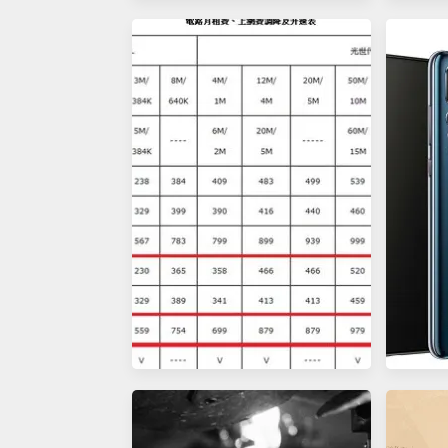
【體驗】迎接LINE@2.0，Catch
[消息
U幫你無痛銜接LINE官方帳號
[新聞稿
[重要資訊] 中華電信ADSL、光
佈：科