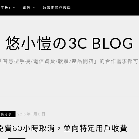
平板)
電信
超實用操作教學
悠小愷の3C BLOG
慧型手機/電信資費/軟體/產品開箱」的合作需求都可以聯繫：
2013 年 1 月 8 日
聞稿分享
I免費60小時取消，並向特定用戶收費