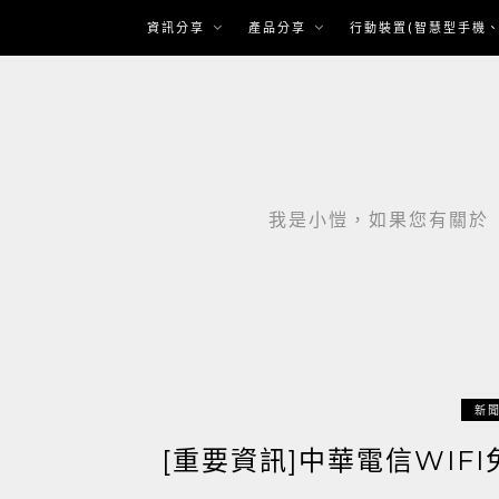
Skip
資訊分享
產品分享
行動裝置(智慧型手機、
to
content
我是小愷，如果您有關於「智
新
[重要資訊]中華電信WIF