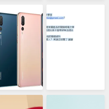
] 中國信託中油聯名卡新包
[新聞稿] 最美通訊門市 MIKO 米
裝重新上市
可手機館 – 新和意旗艦店 2021
年 04 月 16 日盛大開幕！眾多優
惠好康等你拿！
] 華為P20/P20 Pro發
技遇見美學，重新定義智
[置頂重要聲明] 悠小愷 絕無任何