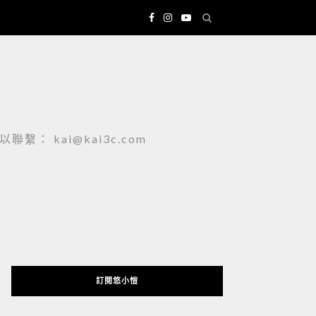
 kai@kai3c.com
訂閱悠小愷