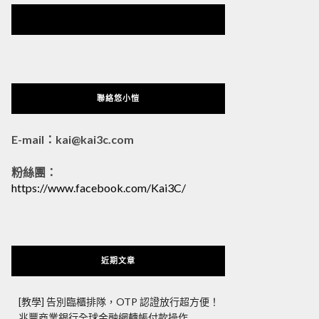
悠小愷 の 3C Blog
聯絡悠小愷
E-mail：kai@kai3c.com
粉絲團：
https://www.facebook.com/Kai3C/
近期文章
[教學] 告別臨櫃排隊，OTP 認證放行超方便！
兆豐商業銀行全球金融網轉帳付款操作