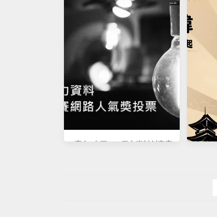
世代 升速降價雙重優惠
[廣宣] 高壓AMI電力資料創意應
用競賽網路人氣獎投票
[分享]