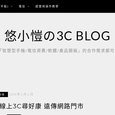
平板)
電信
超實用操作教學
悠小愷の3C BLOG
慧型手機/電信資費/軟體/產品開箱」的合作需求都可以聯繫：
2015 年 2 月 4 日
科技
 線上3C尋好康 遠傳網路門市