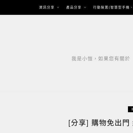
Skip
資訊分享
產品分享
行動裝置(智慧型手機、
to
content
我是小愷，如果您有關於「智
[分享] 購物免出門