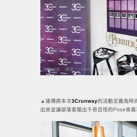
▲遠傳將本次
3Crunway
的活動定義為時
出來並讓部落客擺出千奇百怪的Pose來