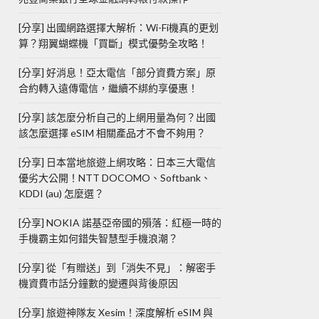
[分享] 出國網路選擇大解析：Wi-Fi機真的更划
算？翔翼蝴蝶機「買斷」模式優勢全攻略！
[分享] 好消息！亞太電信「部分資費方案」原
合約轉入遠傳電信，繼續不綁約享優惠！
[分享] 該怎麼分析自己的上網用量為何？出國
該怎麼選擇 eSIM 相關產品才不會不夠用？
[分享] 日本當地旅遊上網攻略：日本三大電信
優劣大公開！NTT DOCOMO、Softbank、
KDDI (au) 怎麼選？
[分享] NOKIA 諾基亞帝國的殞落：紅極一時的
手機霸主如何錯失智慧型手機浪潮？
[分享] 從「有贈送」到「消失不見」：解密手
機資費市話分鐘數的變遷與背後原因
[分享] 旅遊神隊友 Xesim！深度解析 eSIM 與