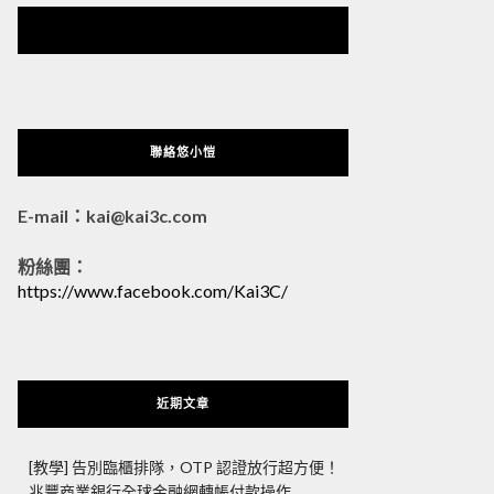
悠小愷 の 3C Blog
聯絡悠小愷
E-mail：kai@kai3c.com
粉絲團：
https://www.facebook.com/Kai3C/
近期文章
[教學] 告別臨櫃排隊，OTP 認證放行超方便！
兆豐商業銀行全球金融網轉帳付款操作