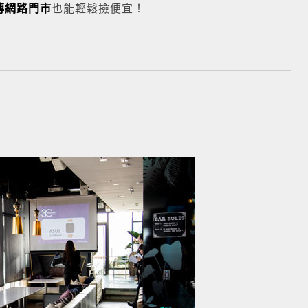
傳網路門市
也能輕鬆撿便宜！