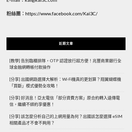
粉絲團：
https://www.facebook.com/Kai3C/
近期文章
[教學] 告別臨櫃排隊，OTP 認證放行超方便！兆豐商業銀行全
球金融網轉帳付款操作
[分享] 出國網路選擇大解析：Wi-Fi機真的更划算？翔翼蝴蝶機
「買斷」模式優勢全攻略！
[分享] 好消息！亞太電信「部分資費方案」原合約轉入遠傳電
信，繼續不綁約享優惠！
[分享] 該怎麼分析自己的上網用量為何？出國該怎麼選擇 eSIM
相關產品才不會不夠用？