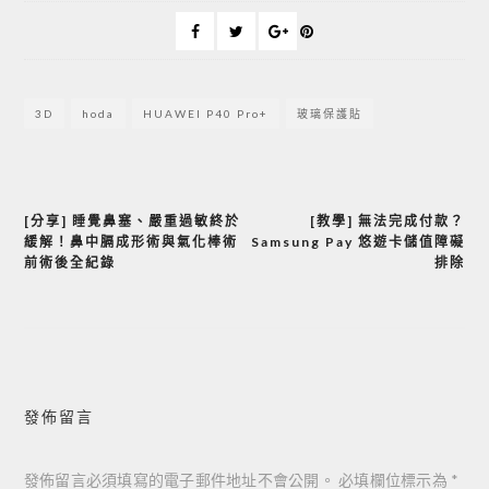
3D
hoda
HUAWEI P40 Pro+
玻璃保護貼
[分享] 睡覺鼻塞、嚴重過敏終於
[教學] 無法完成付款？
文
緩解！鼻中膈成形術與氣化棒術
Samsung Pay 悠遊卡儲值障礙
章
前術後全紀錄
排除
導
覽
發佈留言
發佈留言必須填寫的電子郵件地址不會公開。
必填欄位標示為
*