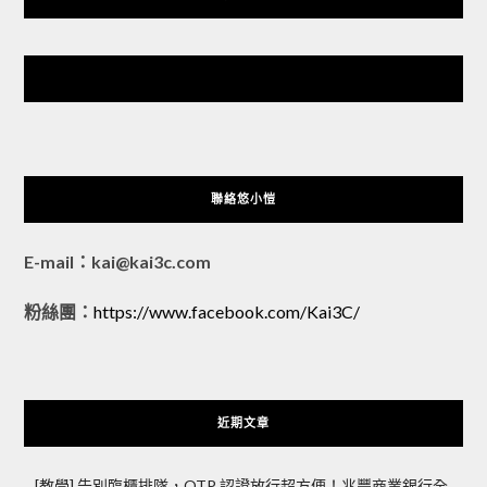
悠小愷 の 3C Blog
聯絡悠小愷
E-mail：kai@kai3c.com
粉絲團：
https://www.facebook.com/Kai3C/
近期文章
[教學] 告別臨櫃排隊，OTP 認證放行超方便！兆豐商業銀行全