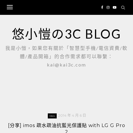
Skip
to
content
悠小愷の3C BLOG
我是小愷，如果您有關於「智慧型手機/電信資費/軟
體/產品開箱」的合作需求都可以聯繫：
kai@kai3c.com
2014 年 4 月 6 日
imos
[分享] imos 疏水疏油抗藍光保護貼 with LG G Pro
2