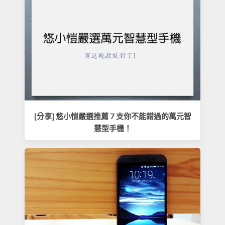
[分享] 悠小愷嚴選推薦 7 支你不能錯過的萬元智
慧型手機！