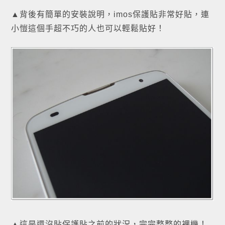
▲背後有簡單的安裝說明，imos保護貼非常好貼，連
小愷這個手超不巧的人也可以輕鬆貼好！
▲這是還沒貼保護貼之前的狀況，完完整整的裸機！