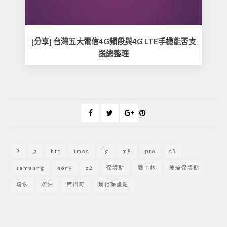
[分享] 台灣五大電信4G頻段與4G LTE手機能否支
援總整理
2
g
htc
imos
lg
m8
pro
s5
samsung
sony
z2
保護貼
獅子林
玻璃保護貼
疏水
疏油
西門町
鋼化保護貼