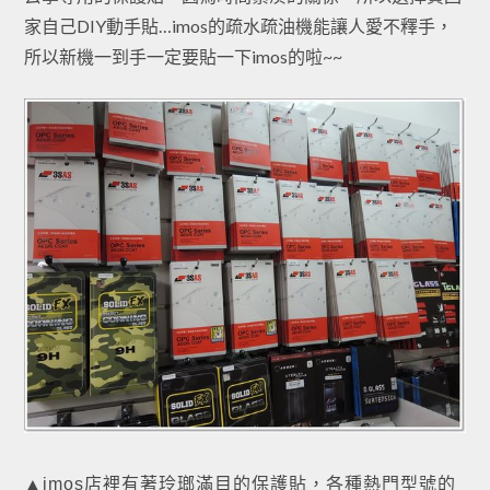
家自己DIY動手貼…imos的疏水疏油機能讓人愛不釋手，
所以新機一到手一定要貼一下imos的啦~~
▲imos店裡有著玲瑯滿目的保護貼，各種熱門型號的