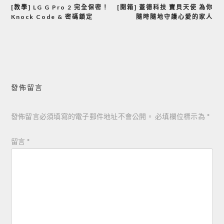
[教學] LG G Pro 2 完全保密！
[開箱] 蓋德科技 寶貝天使 為你
文
Knock Code & 密碼鎖定
隨時隨地守護心愛的家人
章
導
覽
發佈留言
發佈留言必須填寫的電子郵件地址不會公開。
必填欄位標示為
*
留言
*