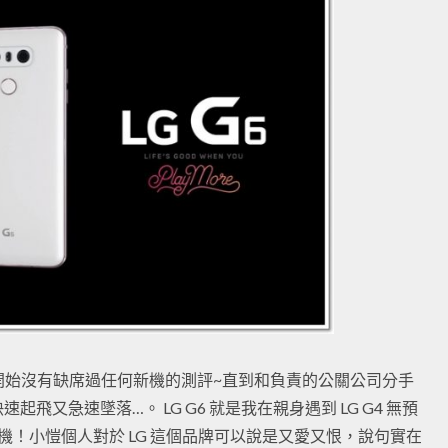
2 開始沒有缺席過任何新機的測評~直到和負責的公關公司分手
又急速墜落…。 LG G6 就是我在親身遇到 LG G4 無預
手機！小愷個人對於 LG 這個品牌可以說是又愛又恨，說句實在