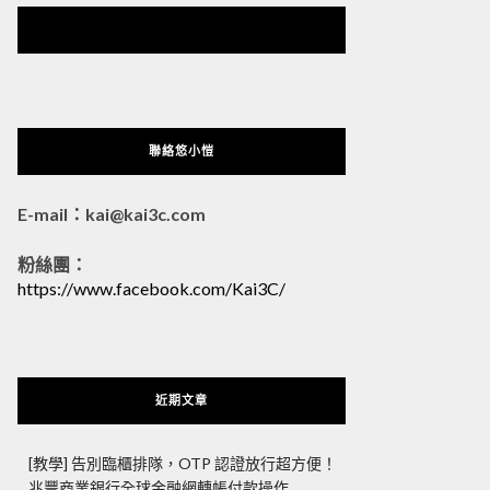
悠小愷 の 3C Blog
聯絡悠小愷
E-mail：kai@kai3c.com
粉絲團：
https://www.facebook.com/Kai3C/
近期文章
[教學] 告別臨櫃排隊，OTP 認證放行超方便！
兆豐商業銀行全球金融網轉帳付款操作