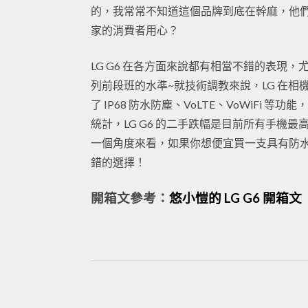
的，我常常不知道這個品牌到底在幹麻，他們
家的消費者用心？
LG G6 在各方面來說都有相當不錯的表現
列前段班的水準~就技術調教來說，LG 在
了 IP68 防水防塵、VoLTE、VoWiFi
統計，LG G6 的二手跌幅是目前所有手機
一個角度來看，如果你想便宜買一支具有防水防
錯的選擇！
開箱文參考：
悠小愷的 LG G6 開箱文