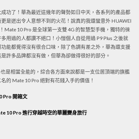
大成功了！華為最近這幾年的聲勢如日中天，各系列的產品都
更是迸出令人意想不到的火花！說真的我還蠻意外 HUAWEI
！Mate 10 Pro 是全球第一支雙 4G 的智慧型手機，獨特的徠
過的人都讚不絕口！小愷個人自從用過 P9 Plus 之後就
照功能都覺得沒有很合口味，除了色調有差之外，華為還支援
這是許多品牌都沒有做，但華為卻做得很好的部分。
ro 的規格也是相當全能的，綜合各方面來說都是一支位居頂端的旗艦
Mate 10 Pro 絕對有花錢入手的價值！
0 Pro 開箱文
te 10 Pro 進行穿越時空的華麗變身旅行