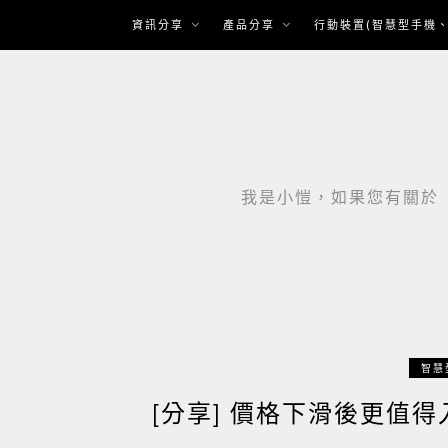
Skip
資訊分享
產品分享
行動裝置(智慧型手機、
to
content
我是小愷，如果您有關於「智
智慧
[分享] 價格下滑後更值