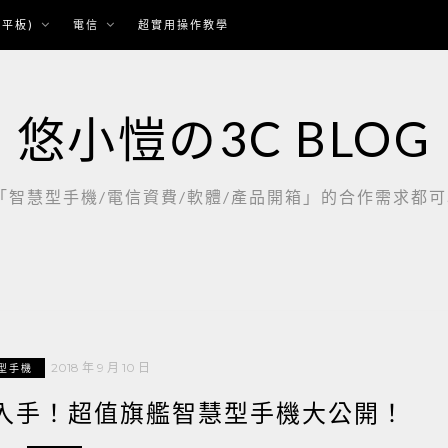
平板)
電信
超實用操作教學
悠小愷の3C BLOG
慧型手機/電信資費/軟體/產品開箱」的合作需求都可以聯繫：
2018 年 9 月 10 日
型手機
得入手！超值旗艦智慧型手機大公開！