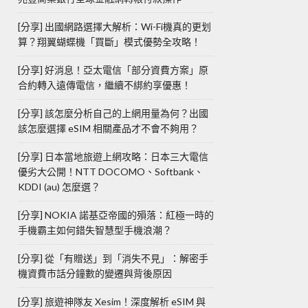
[分享] 出國網路選擇大解析：Wi-Fi機真的更划
算？翔翼蝴蝶機「買斷」模式優勢全攻略！
[分享] 好消息！亞太電信「部分資費方案」原
合約轉入遠傳電信，繼續不綁約享優惠！
[分享] 該怎麼分析自己的上網用量為何？出國
該怎麼選擇 eSIM 相關產品才不會不夠用？
[分享] 日本當地旅遊上網攻略：日本三大電信
優劣大公開！NTT DOCOMO、Softbank、
KDDI (au) 怎麼選？
[分享] NOKIA 諾基亞帝國的殞落：紅極一時的
手機霸主如何錯失智慧型手機浪潮？
[分享] 從「有贈送」到「消失不見」：解密手
機資費市話分鐘數的變遷與背後原因
[分享] 旅遊神隊友 Xesim！深度解析 eSIM 與