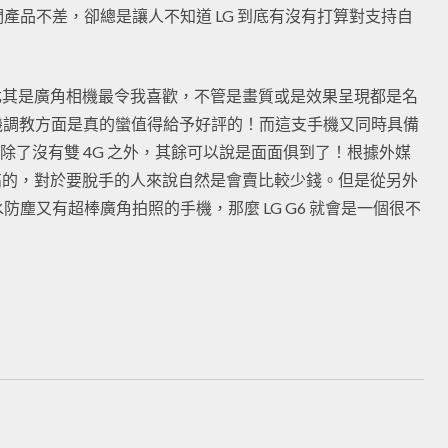
產品不差，卻總是讓人不知道 LG 到底有沒有打算對支持自
，尤其是廣角相機最令我喜歡，不管是畫質或是效果呈現都是名
相機調教方面是真的蠻值得給予好評的！而這支手機又同時具備
 等功能，除了沒有雙 4G 之外，其餘可以說是面面俱到了！根據外媒
最高的，對於要脫手的人來說自然是會賣比較少錢。但是從另外
塵又有超棒廣角拍照的手機，那麼 LG G6 就會是一個很不