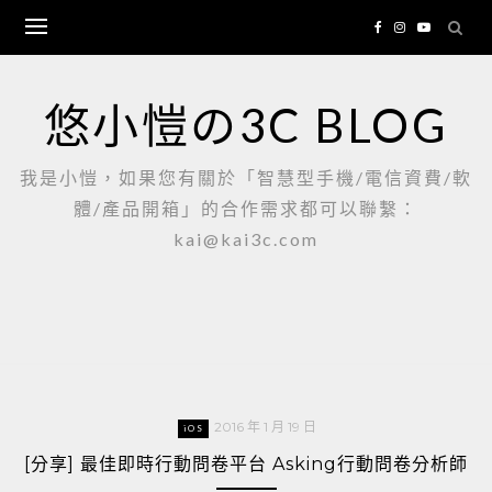
Skip
to
content
悠小愷の3C BLOG
我是小愷，如果您有關於「智慧型手機/電信資費/軟
體/產品開箱」的合作需求都可以聯繫：
kai@kai3c.com
2016 年 1 月 19 日
iOS
[分享] 最佳即時行動問卷平台 Asking行動問卷分析師