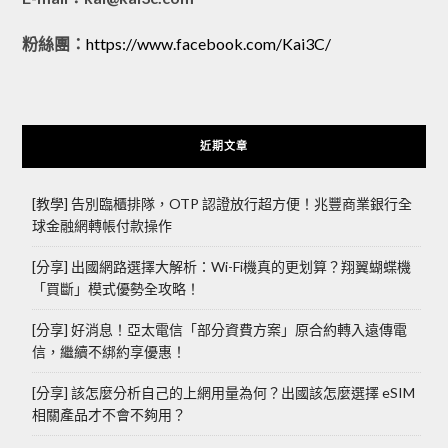
粉絲團：
https://www.facebook.com/Kai3C/
近期文章
[教學] 告別臨櫃排隊，OTP 認證放行超方便！兆豐商業銀行全
球金融網轉帳付款操作
[分享] 出國網路選擇大解析：Wi-Fi機真的更划算？翔翼蝴蝶機
「買斷」模式優勢全攻略！
[分享] 好消息！亞太電信「部分資費方案」原合約轉入遠傳電
信，繼續不綁約享優惠！
[分享] 該怎麼分析自己的上網用量為何？出國該怎麼選擇 eSIM
相關產品才不會不夠用？