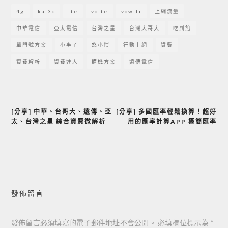
4g
kai3c
lte
volte
vowifi
上網流量
中華電信
亞太電信
台灣之星
台灣大哥大
吃到飽
單門號方案
小丰子
悠小愷
行動上網
資費
資費解析
資費達人
購機方案
遠傳電信
[分享] 中華、台哥大、遠傳、亞
[分享] 多國匯率輕鬆換算！超好
文
太、台灣之星 綜合資費微解析
用的匯率計算APP 極簡匯率
章
導
覽
發佈留言
發佈留言必須填寫的電子郵件地址不會公開。
必填欄位標示為
*