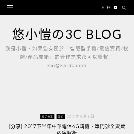
Skip
to
content
悠小愷の3C BLOG
我是小愷，如果您有關於「智慧型手機/電信資費/軟
體/產品開箱」的合作需求都可以聯繫：
kai@kai3c.com
2017 年 9 月 9 日
資訊分享
電信
[分享] 2017下半年中華電信4G購機、單門號全資費
內容解析