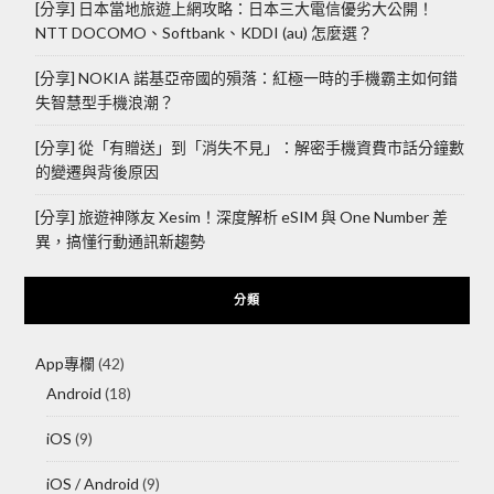
[分享] 日本當地旅遊上網攻略：日本三大電信優劣大公開！
NTT DOCOMO、Softbank、KDDI (au) 怎麼選？
[分享] NOKIA 諾基亞帝國的殞落：紅極一時的手機霸主如何錯
失智慧型手機浪潮？
[分享] 從「有贈送」到「消失不見」：解密手機資費市話分鐘數
的變遷與背後原因
[分享] 旅遊神隊友 Xesim！深度解析 eSIM 與 One Number 差
異，搞懂行動通訊新趨勢
分類
App專欄
(42)
Android
(18)
iOS
(9)
iOS / Android
(9)