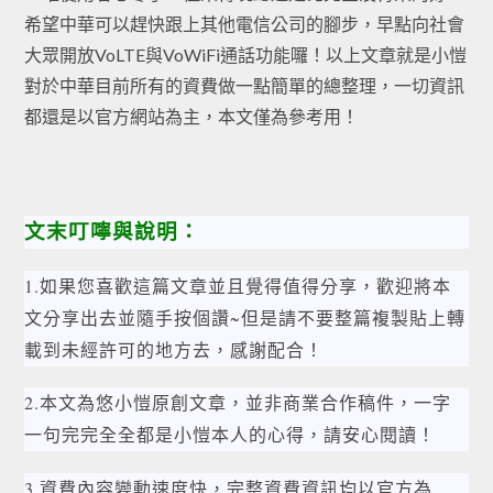
希望中華可以趕快跟上其他電信公司的腳步，早點向社會
大眾開放VoLTE與VoWiFi通話功能囉！以上文章就是小愷
對於中華目前所有的資費做一點簡單的總整理，一切資訊
都還是以官方網站為主，本文僅為參考用！
文末叮嚀與說明：
1.如果您喜歡這篇文章並且覺得值得分享，歡迎將本
文分享出去並隨手按個讚~但是請不要整篇複製貼上轉
載到未經許可的地方去，感謝配合！
2.本文為悠小愷原創文章，並非商業合作稿件，一字
一句完完全全都是小愷本人的心得，請安心閱讀！
3.資費內容變動速度快，完整資費資訊均以官方為