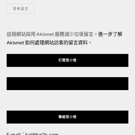
Alternative:
這個網站採用 Akismet 服務減少垃圾留言。
進一步了解
Akismet 如何處理網站訪客的留言資料
。
訂閱悠小愷
悠小愷 の 3C Blog
聯絡悠小愷
E-mail：kai@kai3c.com