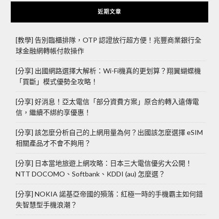
近期文章
[教學] 告別臨櫃排隊，OTP 認證放行超方便！兆豐商業銀行全
球金融網轉帳付款操作
[分享] 出國網路選擇大解析：Wi-Fi機真的更划算？翔翼蝴蝶機
「買斷」模式優勢全攻略！
[分享] 好消息！亞太電信「部分資費方案」原合約轉入遠傳電
信，繼續不綁約享優惠！
[分享] 該怎麼分析自己的上網用量為何？出國該怎麼選擇 eSIM
相關產品才不會不夠用？
[分享] 日本當地旅遊上網攻略：日本三大電信優劣大公開！
NTT DOCOMO、Softbank、KDDI (au) 怎麼選？
[分享] NOKIA 諾基亞帝國的殞落：紅極一時的手機霸主如何錯
失智慧型手機浪潮？