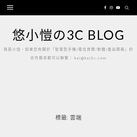
Skip
to
content
悠小愷の3C BLOG
我是小愷，如果您有關於「智慧型手機/電信資費/軟體/產品開箱」的
合作需求都可以聯繫： kai@kai3c.com
標籤:
雲端