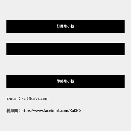
訂閱悠小愷
悠小愷 の 3C Blog
聯絡悠小愷
E-mail：kai@kai3c.com
粉絲團：
https://www.facebook.com/Kai3C/