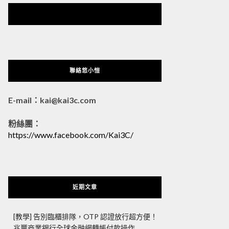
悠小愷 の 3C Blog
聯絡悠小愷
E-mail：kai@kai3c.com
粉絲團：
https://www.facebook.com/Kai3C/
近期文章
[教學] 告別臨櫃排隊，OTP 認證放行超方便！
兆豐商業銀行全球金融網轉帳付款操作