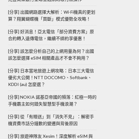
[分享] 出國網路選擇大解析：Wi-Fi機真的更划
算？翔翼蝴蝶機「買斷」模式優勢全攻略！
[分享] 好消息！亞太電信「部分資費方案」原
合約轉入遠傳電信，繼續不綁約享優惠！
[分享] 該怎麼分析自己的上網用量為何？出國
該怎麼選擇 eSIM 相關產品才不會不夠用？
[分享] 日本當地旅遊上網攻略：日本三大電信
優劣大公開！NTT DOCOMO、Softbank、
KDDI (au) 怎麼選？
[分享] NOKIA 諾基亞帝國的殞落：紅極一時的
手機霸主如何錯失智慧型手機浪潮？
[分享] 從「有贈送」到「消失不見」：解密手
機資費市話分鐘數的變遷與背後原因
[分享] 旅遊神隊友 Xesim！深度解析 eSIM 與