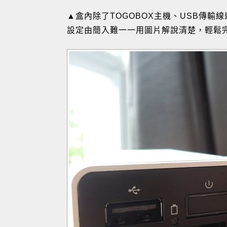
▲盒內除了TOGOBOX主機、USB傳輸
設定由簡入難一一用圖片解說清楚，輕鬆完