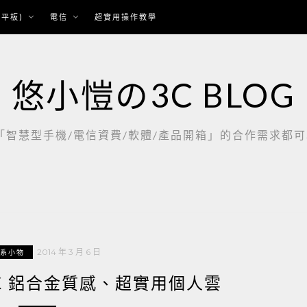
平板)
電信
超實用操作教學
悠小愷の3C BLOG
慧型手機/電信資費/軟體/產品開箱」的合作需求都可以聯繫：
2014 年 3 月 6 日
系小物
BOX 鋁合金質感、超實用個人雲