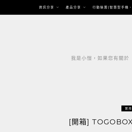
Skip
資訊分享
產品分享
行動裝置(智慧型手機、
to
content
我是小愷，如果您有關於「智
實用
[開箱] TOGO