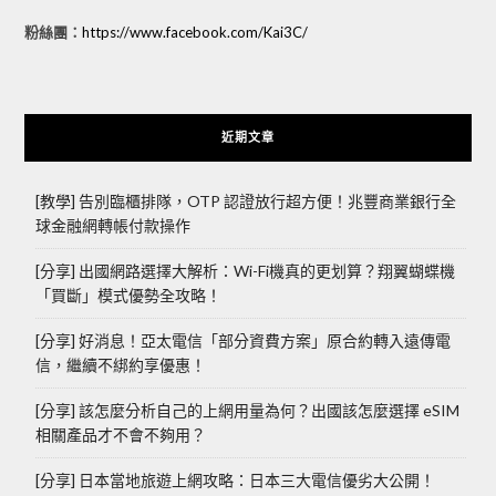
粉絲團：
https://www.facebook.com/Kai3C/
近期文章
[教學] 告別臨櫃排隊，OTP 認證放行超方便！兆豐商業銀行全
球金融網轉帳付款操作
[分享] 出國網路選擇大解析：Wi-Fi機真的更划算？翔翼蝴蝶機
「買斷」模式優勢全攻略！
[分享] 好消息！亞太電信「部分資費方案」原合約轉入遠傳電
信，繼續不綁約享優惠！
[分享] 該怎麼分析自己的上網用量為何？出國該怎麼選擇 eSIM
相關產品才不會不夠用？
[分享] 日本當地旅遊上網攻略：日本三大電信優劣大公開！