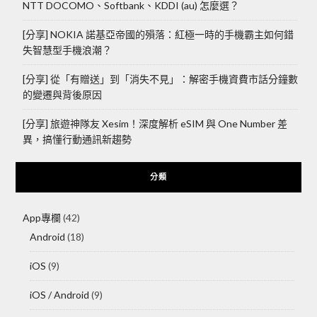
NTT DOCOMO、Softbank、KDDI (au) 怎麼選？
[分享] NOKIA 諾基亞帝國的殞落：紅極一時的手機霸主如何錯
失智慧型手機浪潮？
[分享] 從「有贈送」到「消失不見」：解密手機資費市話分鐘數
的變遷與背後原因
[分享] 旅遊神隊友 Xesim！深度解析 eSIM 與 One Number 差
異，搞懂行動通訊新趨勢
分類
App專欄
(42)
Android
(18)
iOS
(9)
iOS / Android
(9)