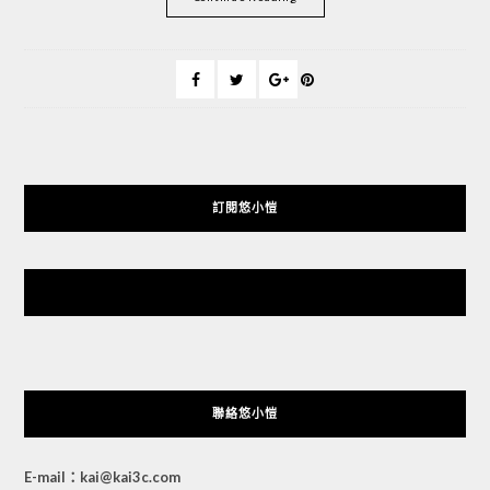
訂閱悠小愷
悠小愷 の 3C Blog
聯絡悠小愷
E-mail：kai@kai3c.com