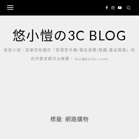
Skip
to
content
悠小愷の3C BLOG
我是小愷，如果您有關於「智慧型手機/電信資費/軟體/產品開箱」的
合作需求都可以聯繫： kai@kai3c.com
標籤:
網路購物