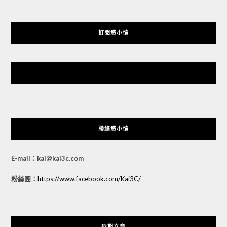
訂閱悠小愷
悠小愷 の 3C Blog
聯絡悠小愷
E-mail：kai@kai3c.com
粉絲團：
https://www.facebook.com/Kai3C/
近期文章