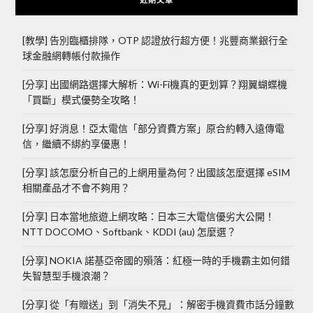
[教學] 告別臨櫃排隊，OTP 認證放行超方便！兆豐商業銀行全
球金融網轉帳付款操作
[分享] 出國網路選擇大解析：Wi-Fi機真的更划算？翔翼蝴蝶機
「買斷」模式優勢全攻略！
[分享] 好消息！亞太電信「部分資費方案」原合約轉入遠傳電
信，繼續不綁約享優惠！
[分享] 該怎麼分析自己的上網用量為何？出國該怎麼選擇 eSIM
相關產品才不會不夠用？
[分享] 日本當地旅遊上網攻略：日本三大電信優劣大公開！
NTT DOCOMO、Softbank、KDDI (au) 怎麼選？
[分享] NOKIA 諾基亞帝國的殞落：紅極一時的手機霸主如何錯
失智慧型手機浪潮？
[分享] 從「有贈送」到「消失不見」：解密手機資費市話分鐘數