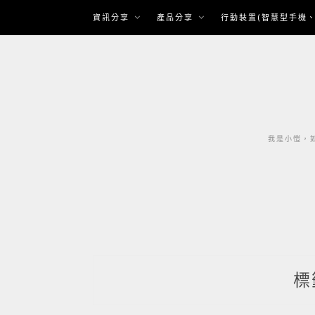
Skip
資訊分享
產品分享
行動裝置(智慧型手機、
to
content
我是小愷，如
標