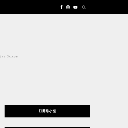
i3c.com
訂閱悠小愷