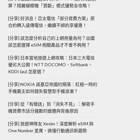
算？翔翼蝴蝶機「買斷」模式優勢全攻略！
[分享] 好消息！亞太電信「部分資費方案」原
合約轉入遠傳電信，繼續不綁約享優惠！
[分享] 該怎麼分析自己的上網用量為何？出國
該怎麼選擇 eSIM 相關產品才不會不夠用？
[分享] 日本當地旅遊上網攻略：日本三大電信
優劣大公開！NTT DOCOMO、Softbank、
KDDI (au) 怎麼選？
[分享] NOKIA 諾基亞帝國的殞落：紅極一時的
手機霸主如何錯失智慧型手機浪潮？
[分享] 從「有贈送」到「消失不見」：解密手
機資費市話分鐘數的變遷與背後原因
[分享] 旅遊神隊友 Xesim！深度解析 eSIM 與
One Number 差異，搞懂行動通訊新趨勢