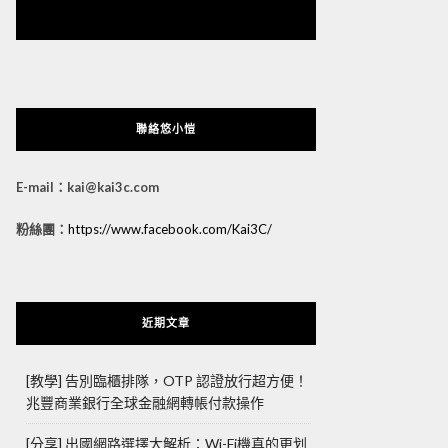
悠小愷 の 3C Blog
聯絡悠小愷
E-mail：kai@kai3c.com
粉絲團：
https://www.facebook.com/Kai3C/
近期文章
[教學] 告別臨櫃排隊，OTP 認證放行超方便！
兆豐商業銀行全球金融網轉帳付款操作
[分享] 出國網路選擇大解析：Wi-Fi機真的更划