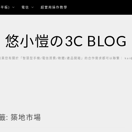
平板)
電信
超實用操作教學
悠小愷の3C BLOG
果您有關於「智慧型手機/電信資費/軟體/產品開箱」的合作需求都可以聯繫： kai@ka
籤:
築地市場