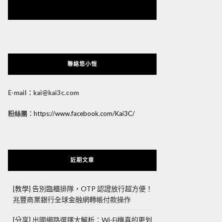
悠小愷 の 3C Blog
聯絡悠小愷
E-mail：kai@kai3c.com
粉絲團：
https://www.facebook.com/Kai3C/
近期文章
[教學] 告別臨櫃排隊，OTP 認證放行超方便！
兆豐商業銀行全球金融網轉帳付款操作
[分享] 出國網路選擇大解析：Wi-Fi機真的更划