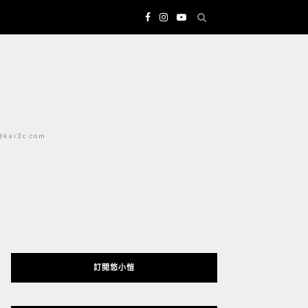
i3c.com
訂閱悠小愷