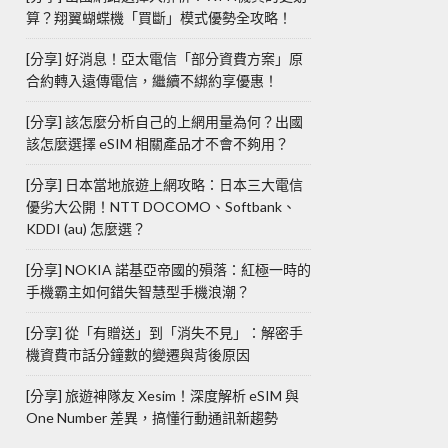
算？翔翼蝴蝶機「買斷」模式優勢全攻略！
[分享] 好消息！亞太電信「部分資費方案」原
合約轉入遠傳電信，繼續不綁約享優惠！
[分享] 該怎麼分析自己的上網用量為何？出國
該怎麼選擇 eSIM 相關產品才不會不夠用？
[分享] 日本當地旅遊上網攻略：日本三大電信
優劣大公開！NTT DOCOMO、Softbank、
KDDI (au) 怎麼選？
[分享] NOKIA 諾基亞帝國的殞落：紅極一時的
手機霸主如何錯失智慧型手機浪潮？
[分享] 從「有贈送」到「消失不見」：解密手
機資費市話分鐘數的變遷與背後原因
[分享] 旅遊神隊友 Xesim！深度解析 eSIM 與
One Number 差異，搞懂行動通訊新趨勢