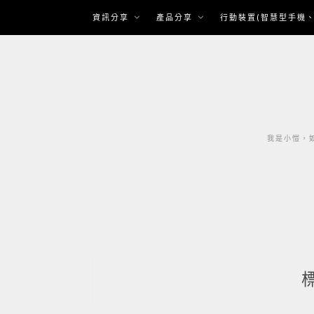
Skip
資訊分享
產品分享
行動裝置(智慧型手機、
to
content
我是小愷，如