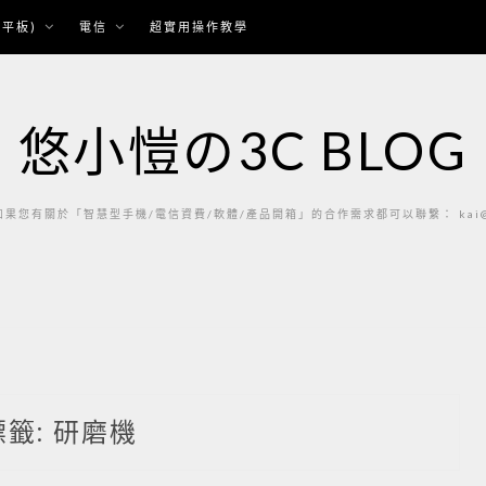
平板)
電信
超實用操作教學
悠小愷の3C BLOG
果您有關於「智慧型手機/電信資費/軟體/產品開箱」的合作需求都可以聯繫： kai@ka
標籤:
研磨機