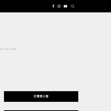
i3c.com
訂閱悠小愷