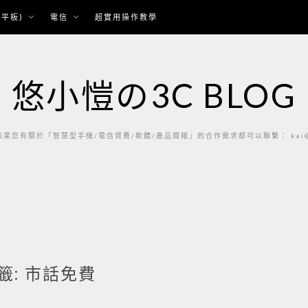
平板)
電信
超實用操作教學
悠小愷の3C BLOG
果您有關於「智慧型手機/電信資費/軟體/產品開箱」的合作需求都可以聯繫： kai@ka
籤:
市話免費