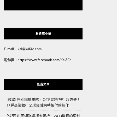
悠小愷 の 3C Blog
聯絡悠小愷
E-mail：kai@kai3c.com
粉絲團：
https://www.facebook.com/Kai3C/
近期文章
[教學] 告別臨櫃排隊，OTP 認證放行超方便！
兆豐商業銀行全球金融網轉帳付款操作
[分享] 出國網路選擇大解析：Wi-Fi機真的更划