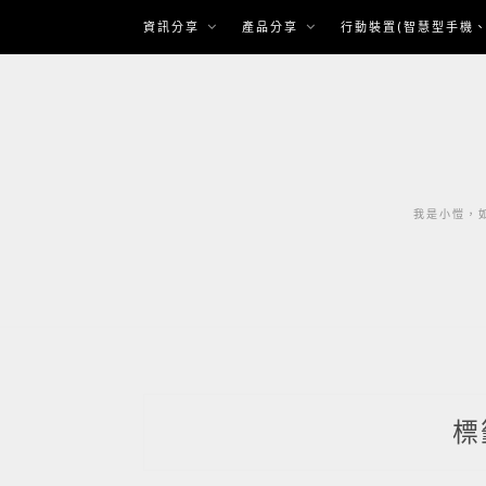
Skip
資訊分享
產品分享
行動裝置(智慧型手機、
to
content
我是小愷，如
標