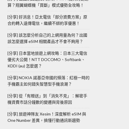
算？翔翼蝴蝶機「買斷」模式優勢全攻略！
[分享] 好消息！亞太電信「部分資費方案」原
合約轉入遠傳電信，繼續不綁約享優惠！
[分享] 該怎麼分析自己的上網用量為何？出國
該怎麼選擇 eSIM 相關產品才不會不夠用？
[分享] 日本當地旅遊上網攻略：日本三大電信
優劣大公開！NTT DOCOMO、Softbank、
KDDI (au) 怎麼選？
[分享] NOKIA 諾基亞帝國的殞落：紅極一時的
手機霸主如何錯失智慧型手機浪潮？
[分享] 從「有贈送」到「消失不見」：解密手
機資費市話分鐘數的變遷與背後原因
[分享] 旅遊神隊友 Xesim！深度解析 eSIM 與
One Number 差異，搞懂行動通訊新趨勢