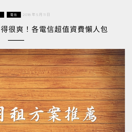
2018 年 5 月 11 日
享
電信
以用得很爽！各電信超值資費懶人包