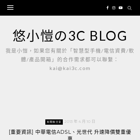
Skip
to
content
悠小愷の3C BLOG
我是小愷，如果您有關於「智慧型手機/電信資費/軟
體/產品開箱」的合作需求都可以聯繫：
kai@kai3c.com
2013 年 4 月 10 日
新聞稿分享
[重要資訊] 中華電信ADSL、光世代 升速降價雙重優
惠