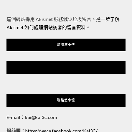
Alternative:
這個網站採用 Akismet 服務減少垃圾留言。
進一步了解
Akismet 如何處理網站訪客的留言資料
。
訂閱悠小愷
悠小愷 の 3C Blog
聯絡悠小愷
E-mail：kai@kai3c.com
粉絲團：
https://www.facebook.com/Kai3C/