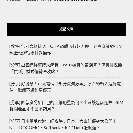
近期文章
[教學] 告別臨櫃排隊，OTP 認證放行超方便！兆豐商業銀行全
球金融網轉帳付款操作
[分享] 出國網路選擇大解析：Wi-Fi機真的更划算？翔翼蝴蝶機
「買斷」模式優勢全攻略！
[分享] 好消息！亞太電信「部分資費方案」原合約轉入遠傳電
信，繼續不綁約享優惠！
[分享] 該怎麼分析自己的上網用量為何？出國該怎麼選擇 eSIM
相關產品才不會不夠用？
[分享] 日本當地旅遊上網攻略：日本三大電信優劣大公開！
NTT DOCOMO、Softbank、KDDI (au) 怎麼選？