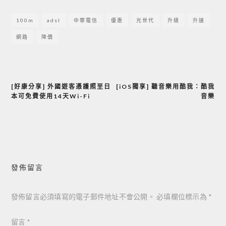
100m
adsl
中華電信
優惠
光世代
升級
升速
網路
降價
[好康分享] 外國遊客憑護照至日
[iOS獨享] 聽音樂用酷我：酷我
文
本可免費使用14天Wi-Fi
音樂
章
導
覽
發佈留言
發佈留言必須填寫的電子郵件地址不會公開。
必填欄位標示為
*
留言
*