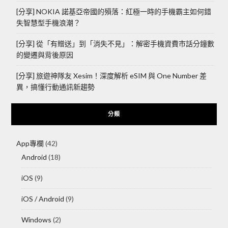
[分享] NOKIA 諾基亞帝國的殞落：紅極一時的手機霸主如何錯
失智慧型手機浪潮？
[分享] 從「有贈送」到「消失不見」：解密手機資費市話分鐘數
的變遷與背後原因
[分享] 旅遊神隊友 Xesim！深度解析 eSIM 與 One Number 差
異，搞懂行動通訊新趨勢
分類
App專欄
(42)
Android
(18)
iOS
(9)
iOS / Android
(9)
Windows
(2)