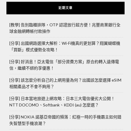
近期文章
[教學] 告別臨櫃排隊，OTP 認證放行超方便！兆豐商業銀行全
球金融網轉帳付款操作
[分享] 出國網路選擇大解析：Wi-Fi機真的更划算？翔翼蝴蝶機
「買斷」模式優勢全攻略！
[分享] 好消息！亞太電信「部分資費方案」原合約轉入遠傳電
信，繼續不綁約享優惠！
[分享] 該怎麼分析自己的上網用量為何？出國該怎麼選擇 eSIM
相關產品才不會不夠用？
[分享] 日本當地旅遊上網攻略：日本三大電信優劣大公開！
NTT DOCOMO、Softbank、KDDI (au) 怎麼選？
[分享] NOKIA 諾基亞帝國的殞落：紅極一時的手機霸主如何錯
失智慧型手機浪潮？