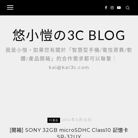
Skip
to
content
悠小愷の3C BLOG
我是小愷，如果您有關於「智慧型手機/電信資費/軟
體/產品開箱」的合作需求都可以聯繫：
kai@kai3c.com
2014 年 6 月 16 日
3C產品
[開箱] SONY 32GB microSDHC Class10 記憶卡
SR-32UY