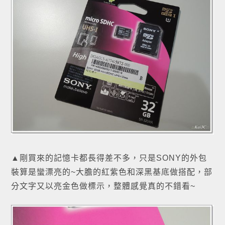
▲剛買來的記憶卡都長得差不多，只是SONY的外包
裝算是蠻漂亮的~大膽的紅紫色和深黑基底做搭配，部
分文字又以亮金色做標示，整體感覺真的不錯看~