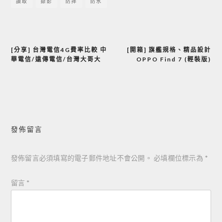
讀取
錄影
防摔
防水
[分享] 台灣電信4G費率比較 中
[開箱] 旗艦規格、精品設計
文
華電信/遠傳電信/台灣大哥大
OPPO Find 7 (輕裝版)
章
導
覽
發佈留言
發佈留言必須填寫的電子郵件地址不會公開。
必填欄位標示為
*
留言
*