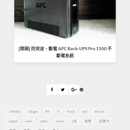
[開箱] 防突波、斷電 APC Back-UPS Pro 1500 不
斷電系統
1080p
32gb
4k
7
find
hd
micro
oppo
raw
sdhc
sony
x光
拍照
記憶卡