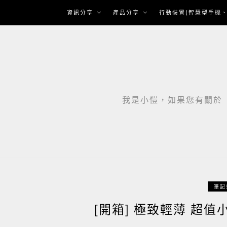
Skip
資訊分享
產品分享
行動裝置(智慧型手機、
to
content
我是小愷，如果您有關於「智
筆記
[開箱] 極致輕薄 超值小