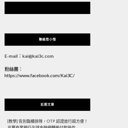
悠小愷 の 3C Blog
聯絡悠小愷
E-mail：kai@kai3c.com
粉絲團：
https://www.facebook.com/Kai3C/
近期文章
[教學] 告別臨櫃排隊，OTP 認證放行超方便！
兆豐商業銀行全球金融網轉帳付款操作