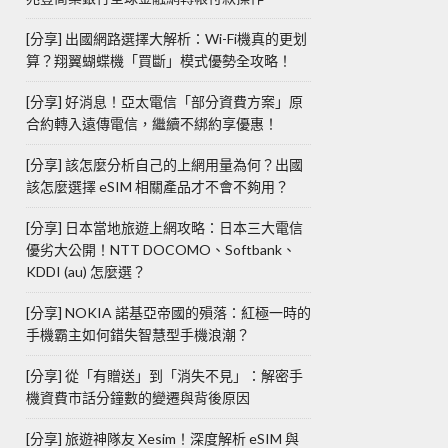
[分享] 出國網路選擇大解析：Wi-Fi機真的更划
算？翔翼蝴蝶機「買斷」模式優勢全攻略！
[分享] 好消息！亞太電信「部分資費方案」原
合約轉入遠傳電信，繼續不綁約享優惠！
[分享] 該怎麼分析自己的上網用量為何？出國
該怎麼選擇 eSIM 相關產品才不會不夠用？
[分享] 日本當地旅遊上網攻略：日本三大電信
優劣大公開！NTT DOCOMO、Softbank、
KDDI (au) 怎麼選？
[分享] NOKIA 諾基亞帝國的殞落：紅極一時的
手機霸主如何錯失智慧型手機浪潮？
[分享] 從「有贈送」到「消失不見」：解密手
機資費市話分鐘數的變遷與背後原因
[分享] 旅遊神隊友 Xesim！深度解析 eSIM 與