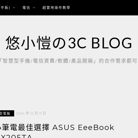
平板)
電信
超實用操作教學
悠小愷の3C BLOG
慧型手機/電信資費/軟體/產品開箱」的合作需求都可以聯繫：
2014 年 12 月 11 日
型電腦
筆電最佳選擇 ASUS EeeBook
X205TA