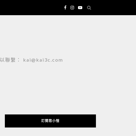
 kai@kai3c.com
訂閱悠小愷